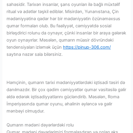
sahəsidir. Tarixən insanlar, şans oyunları ilə bağlı müxtəlif
ritual və adətlər təşkil ediblər. Misirdən, Yunanıstana, Çin
mədəniyyətinə qədər hər bir mədəniyyətin özünəməxsus
qumar formaları olub. Bu fəaliyyət, cəmiyyətdə sosial
birləşdirici rolunu da oynayır, çünki insanlar bir araya gələrək
oyun oynayırlar. Məsələn, qumarın müasir dövründəki
tendensiyaları izləmək üçün
https://pinup-306.com/
saytına nəzər sala bilərsiniz.
Həmçinin, qumarın tarixi mədəniyyətlərdəki iqtisadi təsiri də
danılmazdır. Bir çox qədim cəmiyyətlər qumar vasitəsilə gəlir
əldə edərək iqtisadiyyatlarını gücləndirib. Məsələn, Roma
İmperiyasında qumar oyunu, əhalinin əyləncə və gəlir
mənbəyi olmuşdur.
Qumarın mədəni dəyərlərdəki rolu
Qumar, mədəni dəyərlərimizi formalaşdıran və onları əks