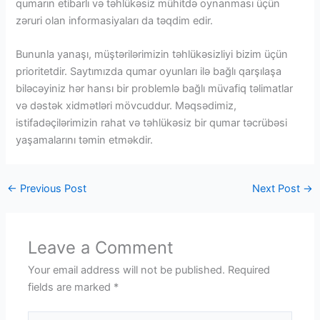
qumarın etibarlı və təhlükəsiz mühitdə oynanması üçün
zəruri olan informasiyaları da təqdim edir.
Bununla yanaşı, müştərilərimizin təhlükəsizliyi bizim üçün
prioritetdir. Saytımızda qumar oyunları ilə bağlı qarşılaşa
biləcəyiniz hər hansı bir problemlə bağlı müvafiq təlimatlar
və dəstək xidmətləri mövcuddur. Məqsədimiz,
istifadəçilərimizin rahat və təhlükəsiz bir qumar təcrübəsi
yaşamalarını təmin etməkdir.
←
Previous Post
Next Post
→
Leave a Comment
Your email address will not be published.
Required
fields are marked
*
Type