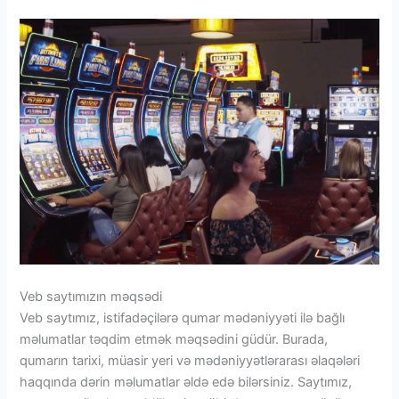
Veb saytımızın məqsədi
Veb saytımız, istifadəçilərə qumar mədəniyyəti ilə bağlı
məlumatlar təqdim etmək məqsədini güdür. Burada,
qumarın tarixi, müasir yeri və mədəniyyətlərarası əlaqələri
haqqında dərin məlumatlar əldə edə bilərsiniz. Saytımız,