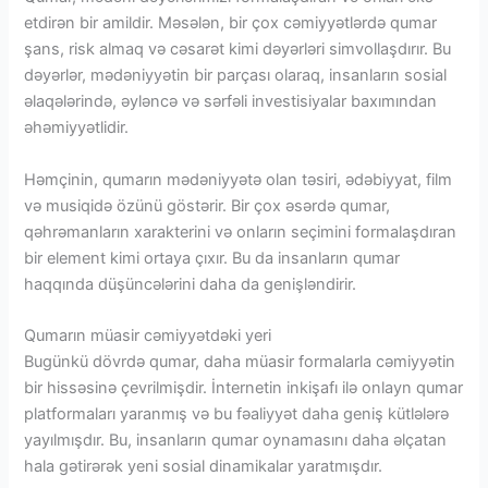
etdirən bir amildir. Məsələn, bir çox cəmiyyətlərdə qumar
şans, risk almaq və cəsarət kimi dəyərləri simvollaşdırır. Bu
dəyərlər, mədəniyyətin bir parçası olaraq, insanların sosial
əlaqələrində, əyləncə və sərfəli investisiyalar baxımından
əhəmiyyətlidir.
Həmçinin, qumarın mədəniyyətə olan təsiri, ədəbiyyat, film
və musiqidə özünü göstərir. Bir çox əsərdə qumar,
qəhrəmanların xarakterini və onların seçimini formalaşdıran
bir element kimi ortaya çıxır. Bu da insanların qumar
haqqında düşüncələrini daha da genişləndirir.
Qumarın müasir cəmiyyətdəki yeri
Bugünkü dövrdə qumar, daha müasir formalarla cəmiyyətin
bir hissəsinə çevrilmişdir. İnternetin inkişafı ilə onlayn qumar
platformaları yaranmış və bu fəaliyyət daha geniş kütlələrə
yayılmışdır. Bu, insanların qumar oynamasını daha əlçatan
hala gətirərək yeni sosial dinamikalar yaratmışdır.