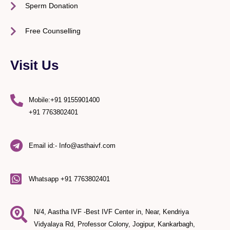
Sperm Donation
Free Counselling
Visit Us
Mobile:+91 9155901400
+91 7763802401
Email id:- Info@asthaivf.com
Whatsapp +91 7763802401
N/4, Aastha IVF -Best IVF Center in, Near, Kendriya
Vidyalaya Rd, Professor Colony, Jogipur, Kankarbagh,