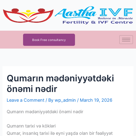
Skip
to
content
Book Free consultancy
Qumarın mədəniyyətdəki
önəmi nədir
Leave a Comment
/ By
wp_admin
/
March 19, 2026
Qumarın mədəniyyətdəki önəmi nədir
Qumarın tarixi və kökləri
Qumar, insanlıq tarixi ilə eyni yaşda olan bir fəaliyyət