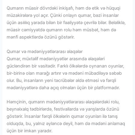
Qumarın müasir dövrdəki inkişafı, həm də etik və hüquqi
müzakirələrə yol açır. Çünki onlayn qumar, bəzi insanlar
üçün asılılıq yarada bilən bir fəaliyyətə çevrilə bilər. Beləliklə,
müasir cəmiyyətdə qumarın rolu həm müsbət, həm də
mənfi aspektlərdə özünü göstərir.
Qumar və mədəniyyətlərarası əlaqələr
Qumar, müxtəlif mədəniyyətlər arasında əlaqələri
gücləndirən bir vasitədir. Farklı ölkələrdə oynanan oyunlar,
bir-birinə olan marağı artırır və mədəni mübadiləyə səbəb
olur. Bu, insanların yeni təcrübələr əldə etməsi və fərqli
mədəniyyətlərə daha açıq olmaları üçün bir platformadır.
Həmçinin, qumarın mədəniyyətlərarası əlaqələrdəki rolu,
beynəlxalq tədbirlərdə, festivallarda və yarışlarda özünü
göstərir. İnsanlar fərqli ölkələrin qumar oyunları ilə tanış
olduqda, bu, yalnız əyləncə deyil, həm də mədəni anlamaq
üçün bir imkan yaradır.