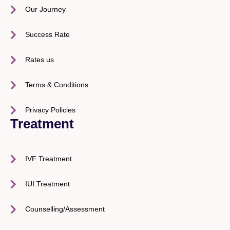
Our Journey
Success Rate
Rates us
Terms & Conditions
Privacy Policies
Treatment
IVF Treatment
IUI Treatment
Counselling/Assessment