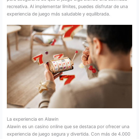
recreativa. Al implementar límites, puedes disfrutar de una
experiencia de juego más saludable y equilibrada.
La experiencia en Alawin
Alawin es un casino online que se destaca por ofrecer una
experiencia de juego segura y divertida. Con más de 4.000