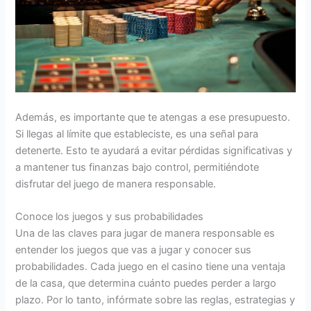
Además, es importante que te atengas a ese presupuesto.
Si llegas al límite que estableciste, es una señal para
detenerte. Esto te ayudará a evitar pérdidas significativas y
a mantener tus finanzas bajo control, permitiéndote
disfrutar del juego de manera responsable.
Conoce los juegos y sus probabilidades
Una de las claves para jugar de manera responsable es
entender los juegos que vas a jugar y conocer sus
probabilidades. Cada juego en el casino tiene una ventaja
de la casa, que determina cuánto puedes perder a largo
plazo. Por lo tanto, infórmate sobre las reglas, estrategias y