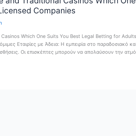
e and Traditional Casinos Which One
8 Licensed Companies
n
l Casinos Which One Suits You Best Legal Betting for Adul
όμιμες Εταιρίες με Άδεια: Η εμπειρία στο παραδοσιακό κ
αισθήσεις. Οι επισκέπτες μπορούν να απολαύσουν την ατμό