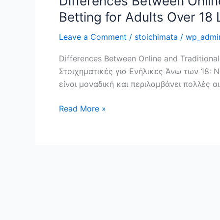
Differences Between Onlin
Between
Betting for Adults Over 1
Online
and
Leave a Comment
/
stoichimata
/
wp_admi
Traditional
Differences Between Online and Traditiona
Casinos
Στοιχηματικές για Ενήλικες Άνω των 18: Ν
Which
είναι μοναδική και περιλαμβάνει πολλές 
One
Suits
Read More »
You
Best
Legal
Betting
for
Adults
Over
18
Licensed