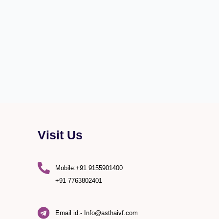
Visit Us
Mobile:+91 9155901400
+91 7763802401
Email id:- Info@asthaivf.com
)