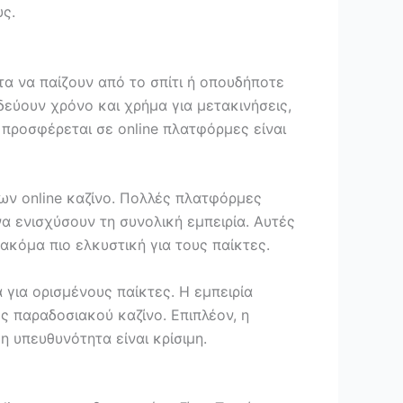
υς.
τα να παίζουν από το σπίτι ή οπουδήποτε
οδεύουν χρόνο και χρήμα για μετακινήσεις,
 προσφέρεται σε online πλατφόρμες είναι
ων online καζίνο. Πολλές πλατφόρμες
 ενισχύσουν τη συνολική εμπειρία. Αυτές
ακόμα πιο ελκυστική για τους παίκτες.
 για ορισμένους παίκτες. Η εμπειρία
ς παραδοσιακού καζίνο. Επιπλέον, η
η υπευθυνότητα είναι κρίσιμη.