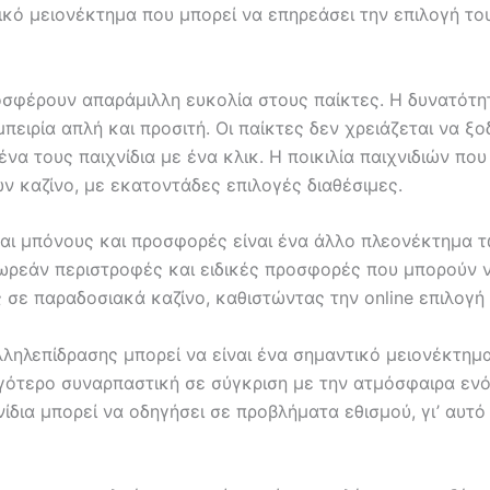
ικό μειονέκτημα που μπορεί να επηρεάσει την επιλογή το
ροσφέρουν απαράμιλλη ευκολία στους παίκτες. Η δυνατότη
πειρία απλή και προσιτή. Οι παίκτες δεν χρειάζεται να ξ
α τους παιχνίδια με ένα κλικ. Η ποικιλία παιχνιδιών που
 καζίνο, με εκατοντάδες επιλογές διαθέσιμες.
αι μπόνους και προσφορές είναι ένα άλλο πλεονέκτημα τ
εάν περιστροφές και ειδικές προσφορές που μπορούν να
 σε παραδοσιακά καζίνο, καθιστώντας την online επιλογή 
ληλεπίδρασης μπορεί να είναι ένα σημαντικό μειονέκτημα
γότερο συναρπαστική σε σύγκριση με την ατμόσφαιρα ενό
ίδια μπορεί να οδηγήσει σε προβλήματα εθισμού, γι’ αυτό 