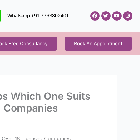
F
T
Y
I
Whatsapp +91 7763802401
a
w
o
n
c
i
u
s
e
t
t
t
b
t
u
a
o
e
b
g
o
r
e
r
ook Free Consultancy
Book An Appointment
k
a
m
os Which One Suits
ed Companies
ts Over 18 Licensed Companies