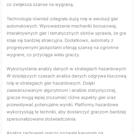
co zwiększa szanse na wygraną.
Technologia również odegrała dużą rolę w ewolucji gier
automatowych. Wprowadzenie mechaniki bonusowej,
interaktywnych gier i tematycznych slotów sprawia, że gra
staje się bardziej atrakcyjna. Dodatkowo, automaty z
progresywnymi jackpotami oferują szansę na ogromne
wygrane, co przyciąga wielu graczy.
Wykorzystanie analizy danych w strategiach hazardowych
W dzisiejszych czasach analiza danych odgrywa kluczową
rolę w strategiach gier hazardowych. Dzięki
zaawansowanym algorytmom i analizie statystycznej,
gracze mogą lepiej zrozumieć różne aspekty gier oraz
przewidywać potencjalne wyniki. Platformy hazardowe
wykorzystują te techniki, aby dostarczyć graczom bardziej
spersonalizowane doświadczenia.
Analiza zachowań graczy pozwala kasynom na