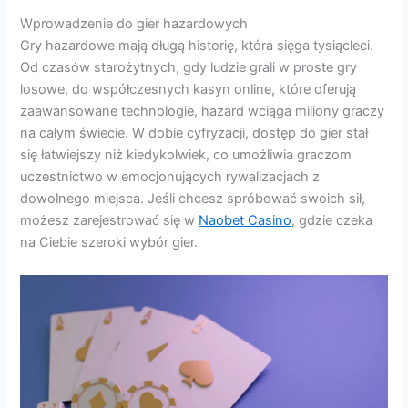
Wprowadzenie do gier hazardowych
Gry hazardowe mają długą historię, która sięga tysiącleci.
Od czasów starożytnych, gdy ludzie grali w proste gry
losowe, do współczesnych kasyn online, które oferują
zaawansowane technologie, hazard wciąga miliony graczy
na całym świecie. W dobie cyfryzacji, dostęp do gier stał
się łatwiejszy niż kiedykolwiek, co umożliwia graczom
uczestnictwo w emocjonujących rywalizacjach z
dowolnego miejsca. Jeśli chcesz spróbować swoich sił,
możesz zarejestrować się w
Naobet Casino
, gdzie czeka
na Ciebie szeroki wybór gier.