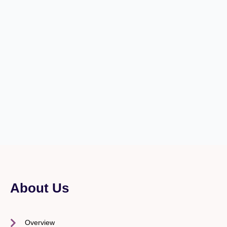
About Us
Overview