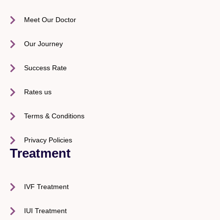
Meet Our Doctor
Our Journey
Success Rate
Rates us
Terms & Conditions
Privacy Policies
Treatment
IVF Treatment
IUI Treatment