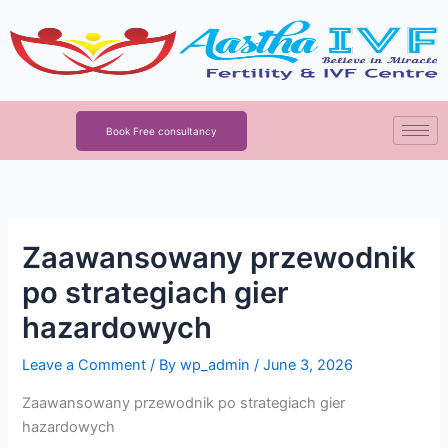
Skip
to
content
Book Free consultancy
Zaawansowany przewodnik
po strategiach gier
hazardowych
Leave a Comment
/ By
wp_admin
/
June 3, 2026
Zaawansowany przewodnik po strategiach gier
hazardowych