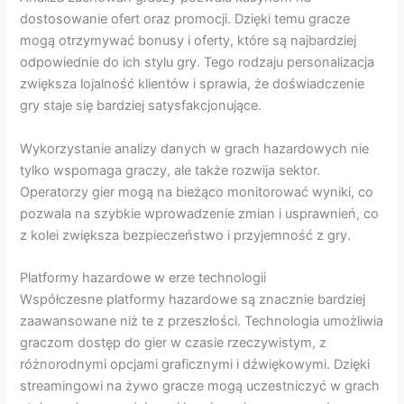
dostosowanie ofert oraz promocji. Dzięki temu gracze
mogą otrzymywać bonusy i oferty, które są najbardziej
odpowiednie do ich stylu gry. Tego rodzaju personalizacja
zwiększa lojalność klientów i sprawia, że doświadczenie
gry staje się bardziej satysfakcjonujące.
Wykorzystanie analizy danych w grach hazardowych nie
tylko wspomaga graczy, ale także rozwija sektor.
Operatorzy gier mogą na bieżąco monitorować wyniki, co
pozwala na szybkie wprowadzenie zmian i usprawnień, co
z kolei zwiększa bezpieczeństwo i przyjemność z gry.
Platformy hazardowe w erze technologii
Współczesne platformy hazardowe są znacznie bardziej
zaawansowane niż te z przeszłości. Technologia umożliwia
graczom dostęp do gier w czasie rzeczywistym, z
różnorodnymi opcjami graficznymi i dźwiękowymi. Dzięki
streamingowi na żywo gracze mogą uczestniczyć w grach