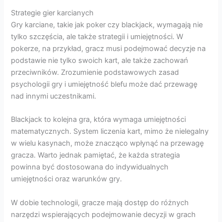
Strategie gier karcianych
Gry karciane, takie jak poker czy blackjack, wymagają nie
tylko szczęścia, ale także strategii i umiejętności. W
pokerze, na przykład, gracz musi podejmować decyzje na
podstawie nie tylko swoich kart, ale także zachowań
przeciwników. Zrozumienie podstawowych zasad
psychologii gry i umiejętność blefu może dać przewagę
nad innymi uczestnikami.
Blackjack to kolejna gra, która wymaga umiejętności
matematycznych. System liczenia kart, mimo że nielegalny
w wielu kasynach, może znacząco wpłynąć na przewagę
gracza. Warto jednak pamiętać, że każda strategia
powinna być dostosowana do indywidualnych
umiejętności oraz warunków gry.
W dobie technologii, gracze mają dostęp do różnych
narzędzi wspierających podejmowanie decyzji w grach