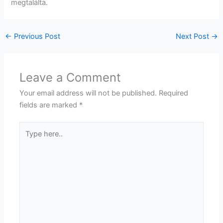
megtalálta.
←
Previous Post
Next Post
→
Leave a Comment
Your email address will not be published.
Required
fields are marked
*
Type
here..