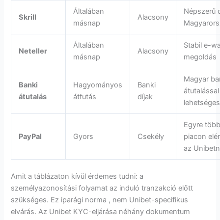
Általában
Népszerű 
Skrill
Alacsony
másnap
Magyaror
Általában
Stabil e-wa
Neteller
Alacsony
másnap
megoldás
Magyar ba
Banki
Hagyományos
Banki
átutalással
átutalás
átfutás
díjak
lehetsége
Egyre töb
PayPal
Gyors
Csekély
piacon elé
az Unibetn
Amit a táblázaton kívül érdemes tudni: a
személyazonosítási folyamat az induló tranzakció előtt
szükséges. Ez iparági norma , nem Unibet-specifikus
elvárás. Az Unibet KYC-eljárása néhány dokumentum