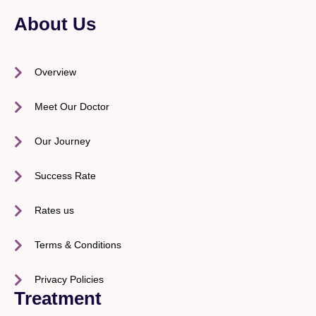
About Us
Overview
Meet Our Doctor
Our Journey
Success Rate
Rates us
Terms & Conditions
Privacy Policies
Treatment