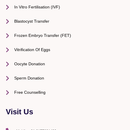
In Vitro Fertilisation (IVF)
Blastocyst Transfer
Frozen Embryo Transfer (FET)
Vitrification Of Eggs
Oocyte Donation
Sperm Donation
Free Counselling
Visit Us