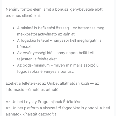
Néhány fontos elem, amit a bónusz igénybevétele előtt
érdemes ellenőrizni:
A minimális befizetési összeg – ez határozza meg ,
mekkorától aktiválható az ajánlat
A fogadási feltétel – hányszor kell megforgatni a
bónuszt
Az érvényességi idő – hány napon belül kell
teljesíteni a feltételeket
Az odds-minimum – milyen minimális szorzójú
fogadásokra érvényes a bónusz
Ezeket a feltételeket az Unibet átláthatóan közli — az
információ elérhető és érthető.
Az Unibet Loyalty Programjának Értékelése
Az Unibet platform a visszatérő fogadókra is gondol. A heti
ajánlatok kínálatát gazdagítja: