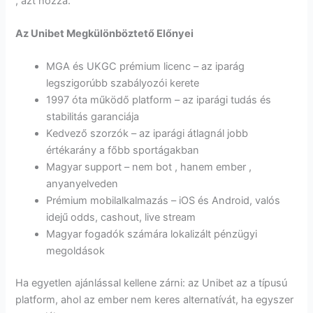
, azt hozza.
Az Unibet Megkülönböztető Előnyei
MGA és UKGC prémium licenc – az iparág
legszigorúbb szabályozói kerete
1997 óta működő platform – az iparági tudás és
stabilitás garanciája
Kedvező szorzók – az iparági átlagnál jobb
értékarány a főbb sportágakban
Magyar support – nem bot , hanem ember ,
anyanyelveden
Prémium mobilalkalmazás – iOS és Android, valós
idejű odds, cashout, live stream
Magyar fogadók számára lokalizált pénzügyi
megoldások
Ha egyetlen ajánlással kellene zárni: az Unibet az a típusú
platform, ahol az ember nem keres alternatívát, ha egyszer