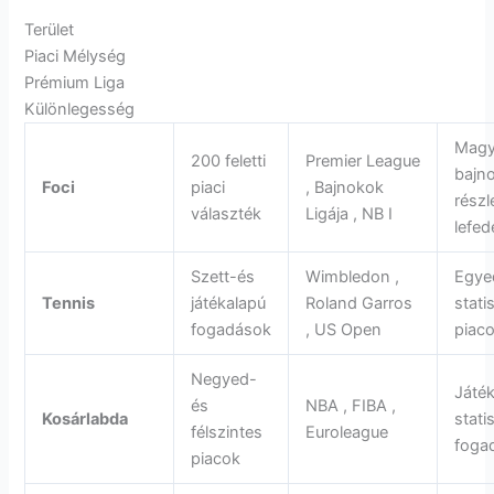
Terület
Piaci Mélység
Prémium Liga
Különlegesség
Magy
200 feletti
Premier League
bajn
Foci
piaci
, Bajnokok
részl
választék
Ligája , NB I
lefed
Szett-és
Wimbledon ,
Egye
Tennis
játékalapú
Roland Garros
stati
fogadások
, US Open
piac
Negyed-
Játé
és
NBA , FIBA ,
Kosárlabda
stati
félszintes
Euroleague
foga
piacok