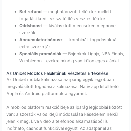
Bet refund
— meghatározott feltételek mellett
fogadási kredit visszatérítés vesztes tételre
Oddsboost
— kiválasztott meccseken megnövelt
szorzók
Accumulator bónusz
— kombinált fogadásoknál
extra szorzó jár
Speciális promóciók
— Bajnokok Ligája, NBA Finals,
Wimbledon – ezekre mindig van különleges ajánlat
Az Unibet Mobilos Felületének Részletes Értékelése
Az Unibet mobilalkalmazása az iparág egyik legjobban
megvalósított fogadási alkalmazása. Natív app letölthető
Apple és Android platformokra egyaránt.
A mobilos platform reakcióideje az iparág legjobbjai között
van: a szorzók valós idejű módosulása késedelem nélkül
jelenik meg. Live videó a telefonos alkalmazásból is
indítható, cashout funkcióval együtt. Az adatpanel az