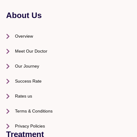
About Us
Overview
Meet Our Doctor
Our Journey
Success Rate
Rates us
Terms & Conditions
Privacy Policies
Treatment