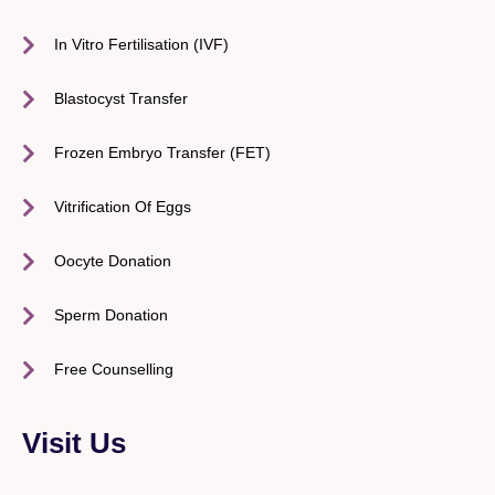
In Vitro Fertilisation (IVF)
Blastocyst Transfer
Frozen Embryo Transfer (FET)
Vitrification Of Eggs
Oocyte Donation
Sperm Donation
Free Counselling
Visit Us