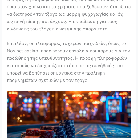
όρια στον χρόνο και τα χρήματα που ξοδεύουν, έτσι ώστε
να διατηρούν τον τζόγο ως μορφή ψυχαγωγίας και όχι
ως πηγή πίεσης και άγχους. Η εκπαίδευση για τους
κινδύνους του τζόγου είναι επίσης απαραίτητη.
Επιπλέον, οι πλατφόρμες τυχερών παιχνιδιών, όπως το
Novibet casino, προσφέρουν εργαλεία και πόρους για την
προώθηση της υπευθυνότητας. Η παροχή πληροφοριών
για το πώς να διαχειρίζεται κάποιος τις συνήθειές του
μπορεί να βοηθήσει σημαντικά στην πρόληψη
προβλημάτων σχετικών με τον τζόγο.