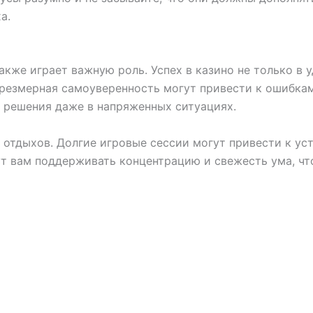
а.
кже играет важную роль. Успех в казино не только в у
чрезмерная самоуверенность могут привести к ошибкам
 решения даже в напряженных ситуациях.
 отдыхов. Долгие игровые сессии могут привести к уст
т вам поддерживать концентрацию и свежесть ума, что