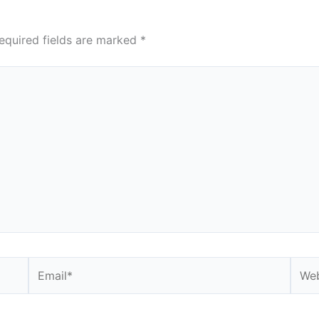
equired fields are marked
*
Email*
Webs