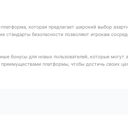
-платформа, которая предлагает широкий выбор азартн
кие стандарты безопасности позволяют игрокам сосредо
чные бонусы для новых пользователей, которые могут 
и преимуществами платформы, чтобы достичь своих це