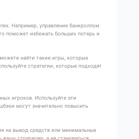
пех. Например, управление банкроллом
Это поможет избежать больших потерь и
 можете найти такие игры, которые
спользуйте стратегии, которые подходят
нных игроков. Используйте эти
эшбэки могут значительно повысить
ния на вывод средств или минимальные
 вашу стратегию, а не становиться