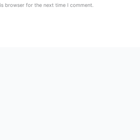
is browser for the next time I comment.