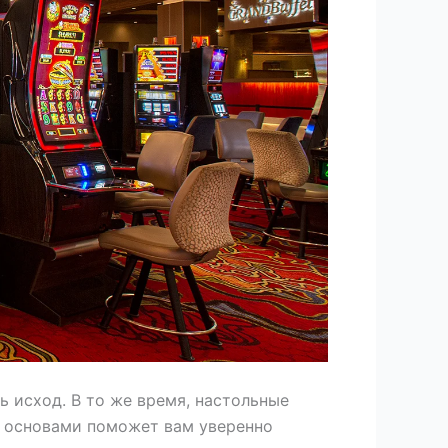
ь исход. В то же время, настольные
е основами поможет вам уверенно