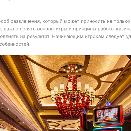
соб развлечения, который может приносить не только 
к, важно понять основы игры и принципы работы казино
повлиять на результат. Начинающим игрокам следует 
особенностей.