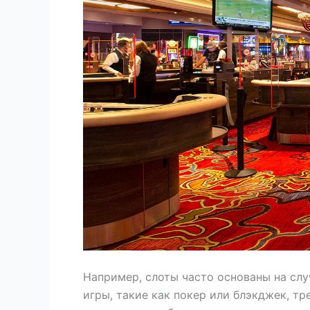
Например, слоты часто основаны на слу
игры, такие как покер или блэкджек, т