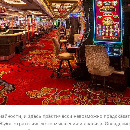
чайности, и здесь практически невозможно предсказат
ребуют стратегического мышления и анализа. Овладени