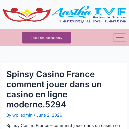
Skip
to
content
Book Free consultancy
Spinsy Casino France
comment jouer dans un
casino en ligne
moderne.5294
By
wp_admin
/
June 2, 2026
Spinsy Casino France – comment jouer dans un casino en