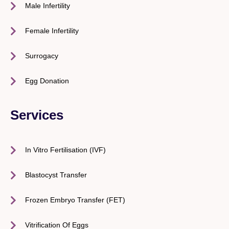
Male Infertility
Female Infertility
Surrogacy
Egg Donation
Services
In Vitro Fertilisation (IVF)
Blastocyst Transfer
Frozen Embryo Transfer (FET)
Vitrification Of Eggs