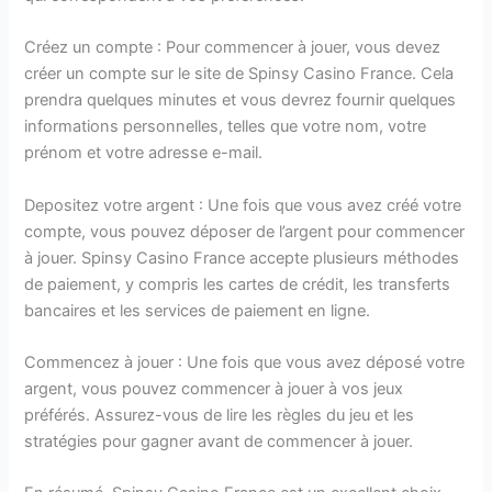
Créez un compte : Pour commencer à jouer, vous devez
créer un compte sur le site de Spinsy Casino France. Cela
prendra quelques minutes et vous devrez fournir quelques
informations personnelles, telles que votre nom, votre
prénom et votre adresse e-mail.
Depositez votre argent : Une fois que vous avez créé votre
compte, vous pouvez déposer de l’argent pour commencer
à jouer. Spinsy Casino France accepte plusieurs méthodes
de paiement, y compris les cartes de crédit, les transferts
bancaires et les services de paiement en ligne.
Commencez à jouer : Une fois que vous avez déposé votre
argent, vous pouvez commencer à jouer à vos jeux
préférés. Assurez-vous de lire les règles du jeu et les
stratégies pour gagner avant de commencer à jouer.