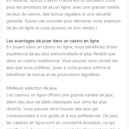
En résumé, Spinsy Casino France est un excellent choix
pour les amateurs de jeu en ligne, avec une grande variété
de jeux de casino, des bonus réguliers et une sécurité
garantie. Suivez ces conseils pour démarrer votre aventure
de jeu en ligne et vous assurez un bon temps !
Les avantages de jouer dans un casino en ligne
En jouant dans un casino en ligne, vous bénéficiez d’une
expérience de jeu plus personnalisée et plus flexible que
dans un casino traditionnel. Vous pouvez ainsi choisir les
jeux que vous préférez, jouer à votre propre rythme et
bénéficier de bonus et de promotions régulières.
Meilleure sélection de jeux
Les casinos en ligne offrent une grande variété de jeux,
allant des jeux de table classiques aux slots les plus
récents. Vous pouvez ainsi trouver des jeux qui
correspondent à vos goûts et à vos préférences. De plus,
les casinos en ligne sont en constante évolution, ce qui