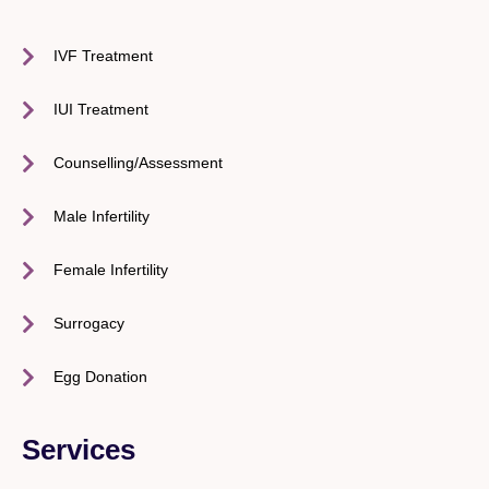
IVF Treatment
IUI Treatment
Counselling/Assessment
Male Infertility
Female Infertility
Surrogacy
Egg Donation
Services