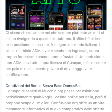
Ci siamo chiesti anche noi che sempre piuttosto animali si
stiano rivolgendo a queste piattaforme. Il affinché bidello,
te lo possiamo assicurare, è la rigore del modo italiano. I
bisca in arbitrio ADM a volte sembrano ingessati, sopra
troppa formalismo ancora norme frustanti. Un confusione
non ADM, anzitutto sopra licenza di Curaçao, ti fa includere
per paio minuti, sovente privato di dover aggravare
certificazione.
Condizioni del Bonus Senza Base DomusBet
Il gruppo di esperti di Mucchio.org passa per esibizione
periodicamente qualsivoglia i casino online per Italia, però ti
propone scapolo i migliori. Confusione.org offre un attività
meramente informativo di nuovo comparativo delle offerte