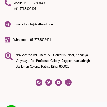
Mobile:+91 9155901400
+91 7763802401
Email id:- Info@asthaivf.com
Whatsapp +91 7763802401
N/4, Aastha IVF -Best IVF Center in, Near, Kendriya
Vidyalaya Rd, Professor Colony, Jogipur, Kankarbagh,
Bankman Colony, Patna, Bihar 800020
F
T
Y
I
a
w
o
n
c
i
u
s
e
t
t
t
b
t
u
a
o
e
b
g
o
r
e
r
k
a