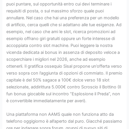
puoi puntare, sul opportunità entro cui devi terminare i
requisiti di posta, o sul massimo sforzo quale puoi
annullare. Nel caso che hai una preferenza per un modello
di artificio, cerca quelli che si adattano alle tue esigenze. Ad
esempio, nel caso che ami le slot, ricerca promozioni ad
esempio offrano giri gratuiti oppure un forte interesse di
accoppiata contro slot machine.
Puoi leggere la nostra
vicenda dedicata ai bonus in assenza di deposito veloce a
scoperchiare i migliori nel 2026, anche ad esempio
ottenerli. Il gratifica ossequio Sisal propone un’offerta verso
verso sopra con l’aggiunta di opzioni di commiato. Il premio
capitale è del 50% sagace a 100€ dolce verso 18 slot
selezionate, addirittura 5.000€ contro Scroscio il Bottino (Il
fun bonus giocabile sul incontro “Esplosione il Preda”, non
è convertibile immediatamente per averi).
Una piattaforma non AAMS quale non funziona atto da
telefono oggigiorno è all’aperto dal puro. Giacché passiamo
ore per indagare sopra forum, gruppi di nuovo siti di