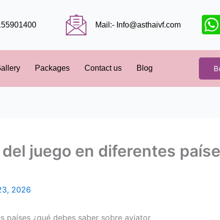
9155901400
Mail:- Info@asthaivf.com
B
allery
Packages
Contact us
Blog
 del juego en diferentes paí
23, 2026
es países ¿qué debes saber sobre aviator