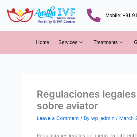
Skip
to
Mobile: +91 
content
Home
Services
Treatments
G
Regulaciones legales
sobre aviator
Leave a Comment
/ By
wp_admin
/
March 
Regulaciones legales del juego en diferent