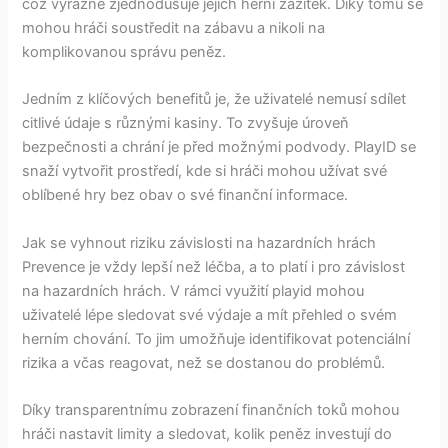
což výrazně zjednodušuje jejich herní zážitek. Díky tomu se
mohou hráči soustředit na zábavu a nikoli na
komplikovanou správu peněz.
Jedním z klíčových benefitů je, že uživatelé nemusí sdílet
citlivé údaje s různými kasiny. To zvyšuje úroveň
bezpečnosti a chrání je před možnými podvody. PlayID se
snaží vytvořit prostředí, kde si hráči mohou užívat své
oblíbené hry bez obav o své finanční informace.
Jak se vyhnout riziku závislosti na hazardních hrách
Prevence je vždy lepší než léčba, a to platí i pro závislost
na hazardních hrách. V rámci využití playid mohou
uživatelé lépe sledovat své výdaje a mít přehled o svém
herním chování. To jim umožňuje identifikovat potenciální
rizika a včas reagovat, než se dostanou do problémů.
Díky transparentnímu zobrazení finančních toků mohou
hráči nastavit limity a sledovat, kolik peněz investují do