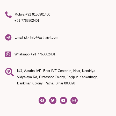
Mobile:+91 9155901400
+91 7763802401
Email id:- Info@asthaivf.com
Whatsapp +91 7763802401
N/4, Aastha IVF -Best IVF Center in, Near, Kendriya
Vidyalaya Rd, Professor Colony, Jogipur, Kankarbagh,
Bankman Colony, Patna, Bihar 800020
F
T
Y
I
a
w
o
n
c
i
u
s
e
t
t
t
b
t
u
a