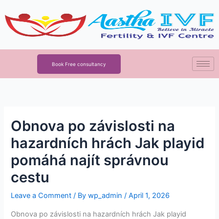
Skip
to
content
Book Free consultancy
Obnova po závislosti na
hazardních hrách Jak playid
pomáhá najít správnou
cestu
Leave a Comment
/ By
wp_admin
/
April 1, 2026
Obnova po závislosti na hazardních hrách Jak playid