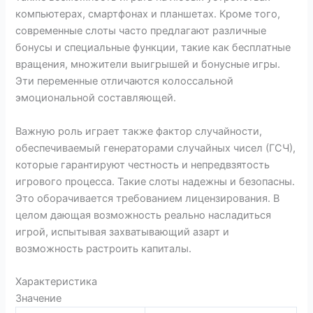
компьютерах, смартфонах и планшетах. Кроме того,
современные слоты часто предлагают различные
бонусы и специальные функции, такие как бесплатные
вращения, множители выигрышей и бонусные игры.
Эти переменные отличаются колоссальной
эмоциональной составляющей.
Важную роль играет также фактор случайности,
обеспечиваемый генераторами случайных чисел (ГСЧ),
которые гарантируют честность и непредвзятость
игрового процесса. Такие слоты надежны и безопасны.
Это оборачивается требованием лицензирования. В
целом дающая возможность реально насладиться
игрой, испытывая захватывающий азарт и
возможность растроить капиталы.
Характеристика
Значение