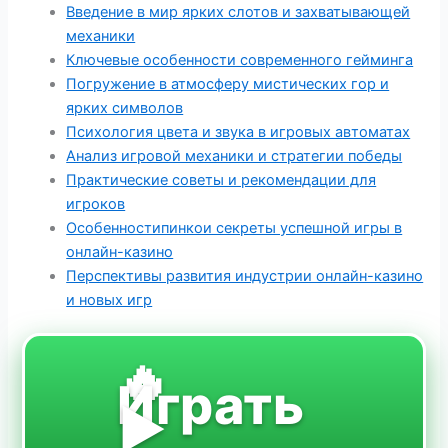
Введение в мир ярких слотов и захватывающей
механики
Ключевые особенности современного гейминга
Погружение в атмосферу мистических гор и
ярких символов
Психология цвета и звука в игровых автоматах
Анализ игровой механики и стратегии победы
Практические советы и рекомендации для
игроков
Особенностипинкои секреты успешной игры в
онлайн-казино
Перспективы развития индустрии онлайн-казино
и новых игр
🔥
Играть
▶️