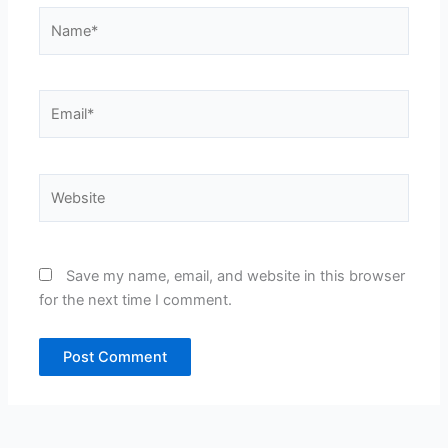
Name*
Email*
Website
Save my name, email, and website in this browser
for the next time I comment.