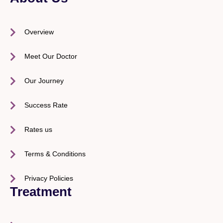
Overview
Meet Our Doctor
Our Journey
Success Rate
Rates us
Terms & Conditions
Privacy Policies
Treatment