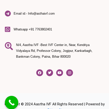
Email id:- Info@asthaivf.com
Whatsapp +91 7763802401
N/4, Aastha IVF -Best IVF Center in, Near, Kendriya
Vidyalaya Rd, Professor Colony, Jogipur, Kankarbagh,
Bankman Colony, Patna, Bihar 800020
F
T
Y
I
a
w
o
n
c
i
u
s
e
t
t
t
b
t
u
a
o
e
b
g
o
r
e
r
k
a
m
Copyright © 2024 Aastha IVF All Rights Reserved | Powered by