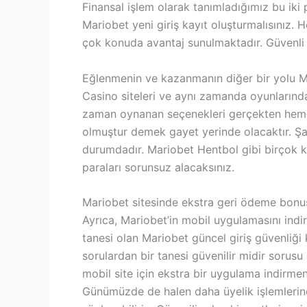
Finansal işlem olarak tanımladığımız bu iki
Mariobet yeni giriş kayıt oluşturmalısınız.
çok konuda avantaj sunulmaktadır. Güvenli ve
Eğlenmenin ve kazanmanın diğer bir yolu Mar
Casino siteleri ve aynı zamanda oyunlarında
zaman oynanan seçenekleri gerçekten hemen
olmuştur demek gayet yerinde olacaktır. Şa
durumdadır. Mariobet Hentbol gibi birçok ka
paraları sorunsuz alacaksınız.
Mariobet sitesinde ekstra geri ödeme bonus
Ayrıca, Mariobet’in mobil uygulamasını indi
tanesi olan Mariobet güncel giriş güvenliği
sorulardan bir tanesi güvenilir midir sorusu 
mobil site için ekstra bir uygulama indirme
Günümüzde de halen daha üyelik işlemlerine