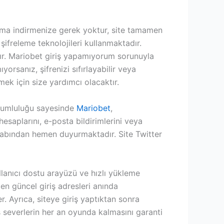
lama indirmenize gerek yoktur, site tamamen
 şifreleme teknolojileri kullanmaktadır.
tadır. Mariobet giriş yapamıyorum sorunuyla
yorsanız, şifrenizi sıfırlayabilir veya
zmek için size yardımcı olacaktır.
 uyumluluğu sayesinde
Mariobet
,
esaplarını, e-posta bildirimlerini veya
esabından hemen duyurmaktadır. Site Twitter
Kullanıcı dostu arayüzü ve hızlı yükleme
 en güncel giriş adresleri anında
er. Ayrıca, siteye giriş yaptıktan sonra
s severlerin her an oyunda kalmasını garanti