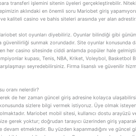
 para transferi işlemini sitenin üyeleri gerçekleştirebilir. 
 Hepimizin aklındaki en önemli soru Mariobet giriş yapamıyor
 kaliteli casino ve bahis siteleri arasında yer alan adrestir
iobet slot oyunları diyebiliriz. Oyunlar bilindiği gibi günü
 güvenilirliği sunmak zorundadır. Site oyunlar konusunda da 
 her casino sitesinde ciddi anlamda popüler hale gelmişt
mpiyonlar kupası, Tenis, NBA, Kriket, Voleybol, Basketbol 
rşılaşmayı seyredebilirsiniz. Firma lisanslı ve güvenilir h
u oranı nelerdir?
rerek de her zaman güncel giriş adresine kolayca ulaşabilirs
 konusunda sizlere bilgi vermek istiyoruz. Üye olmak isteyen
olmaktadır. Mariobet mobil sitesi, kullanıcı dostu arayüzü ve h
nize gerek yoktur; doğrudan tarayıcı üzerinden giriş yapara
 devam etmektedir. Bu yüzden kapanmadığını ve güncel giri