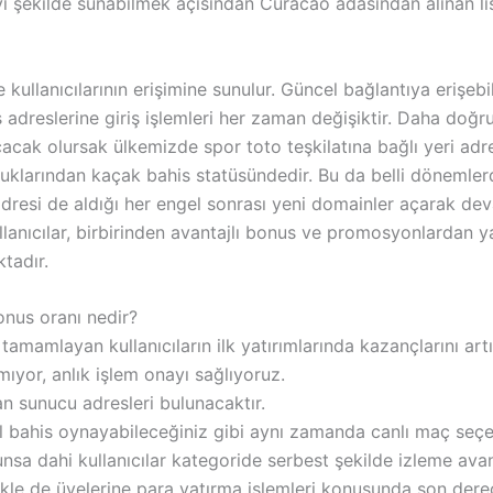
 iyi şekilde sunabilmek açısından Curacao adasından alınan li
e kullanıcılarının erişimine sunulur. Güncel bağlantıya erişe
s adreslerine giriş işlemleri her zaman değişiktir. Daha doğ
acak olursak ülkemizde spor toto teşkilatına bağlı yeri adresl
duklarından kaçak bahis statüsündedir. Bu da belli dönemlerd
adresi de aldığı her engel sonrası yeni domainler açarak de
lanıcılar, birbirinden avantajlı bonus ve promosyonlardan yar
tadır.
onus oranı nedir?
 tamamlayan kullanıcıların ilk yatırımlarında kazançlarını art
ıyor, anlık işlem onayı sağlıyoruz.
n sunucu adresleri bulunacaktır.
ahis oynayabileceğiniz gibi aynı zamanda canlı maç seçene
a dahi kullanıcılar kategoride serbest şekilde izleme avantaj
kle de üyelerine para yatırma işlemleri konusunda son dere