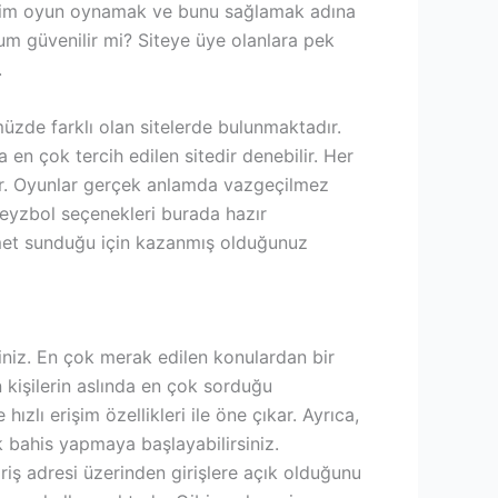
Nitekim oyun oynamak ve bunu sağlamak adına
um güvenilir mi? Siteye üye olanlara pek
.
müzde farklı olan sitelerde bulunmaktadır.
en çok tercih edilen sitedir denebilir. Her
ir. Oyunlar gerçek anlamda vazgeçilmez
Beyzbol seçenekleri burada hazır
izmet sunduğu için kazanmış olduğunuz
iniz. En çok merak edilen konulardan bir
 kişilerin aslında en çok sorduğu
ızlı erişim özellikleri ile öne çıkar. Ayrıca,
k bahis yapmaya başlayabilirsiniz.
ş adresi üzerinden girişlere açık olduğunu