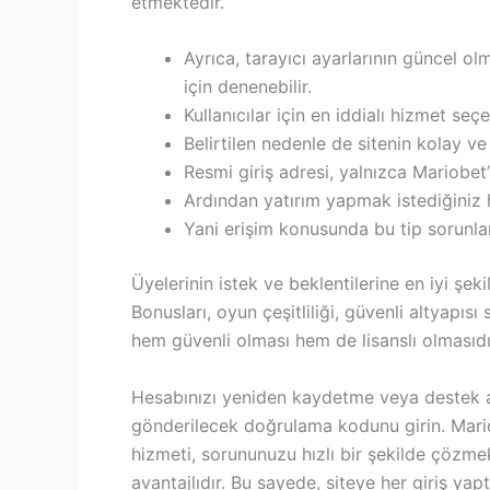
etmektedir.
Ayrıca, tarayıcı ayarlarının güncel o
için denenebilir.
Kullanıcılar için en iddialı hizmet seç
Belirtilen nedenle de sitenin kolay ve 
Resmi giriş adresi, yalnızca Mariobe
Ardından yatırım yapmak istediğiniz h
Yani erişim konusunda bu tip sorunlar
Üyelerinin istek ve beklentilerine en iyi şek
Bonusları, oyun çeşitliliği, güvenli altyapı
hem güvenli olması hem de lisanslı olmasıdı
Hesabınızı yeniden kaydetme veya destek al
gönderilecek doğrulama kodunu girin. Mariobe
hizmeti, sorununuzu hızlı bir şekilde çözmek i
avantajlıdır. Bu sayede, siteye her giriş yapt