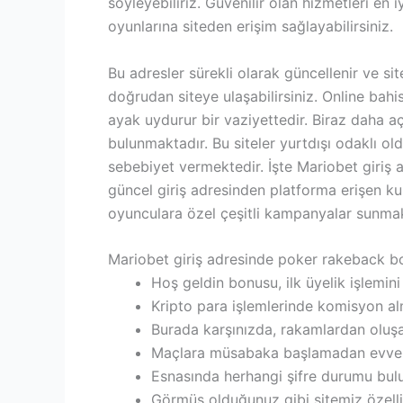
söyleyebiliriz. Güvenilir olan hizmetleri en
oyunlarına siteden erişim sağlayabilirsiniz.
Bu adresler sürekli olarak güncellenir ve sit
doğrudan siteye ulaşabilirsiniz. Online bahi
ayak uydurur bir vaziyettedir. Biraz daha aç
bulunmaktadır. Bu siteler yurtdışı odaklı ol
sebebiyet vermektedir. İşte Mariobet giriş 
güncel giriş adresinden platforma erişen kul
oyunculara özel çeşitli kampanyalar sunmak
Mariobet giriş adresinde poker rakeback b
Hoş geldin bonusu, ilk üyelik işlemini
Kripto para işlemlerinde komisyon alm
Burada karşınızda, rakamlardan oluşa
Maçlara müsabaka başlamadan evvel b
Esnasında herhangi şifre durumu buluns
Görmüş olduğunuz gibi sitemiz özelli