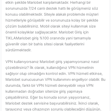
etkin şekilde Mariobet karşılamaktadır. Herhangi bir
sorununuzda 7/24 canlı destek hattı ile görüşmeniz söz
konusu olabilmektedir. Siteyle alakalı problemde müşteri
hizmetleriyle görüşebilir ve sorununuza kolay bir şekilde
çözüm bulabilirsiniz. Mobil olarak siteyi kullanmak size
önemli kolaylıklar sağlayacaktır. Mariobet Giriş için
TIKLAMariobet giriş %100 oranında yani tamamıyla
güvenilir olan bir bahis sitesi olarak faaliyetlerini
sürdürmektedir.
VPN kullanıyorsanız Mariobet giriş yapamıyorsanız nasıl
çözebilirsiniz? İlk olarak, kullandığınız VPN hizmetinin
sağlıyor olup olmadığını kontrol edin. VPN hizmeti etkinse,
Mariobet sunucusunun VPN kullanımını engelliyor olabilir. Bu
durumda, farklı bir VPN hizmeti deneyebilir veya VPN
kullanmadan doğrudan sitenize giriş yapmaya
çalışabilirsiniz. Eğer bu konuda sorun yaşıyorsanız,
Mariobet destek servisine başvurabilirsiniz. İkinci olarak,
tarayıcınız veya cihazınızın sorunlu olabileceğini düşünün.