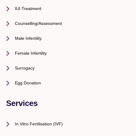
IUI Treatment
Counselling/Assessment
Male Infertility
Female Infertility
Surrogacy
Egg Donation
Services
In Vitro Fertilisation (IVF)