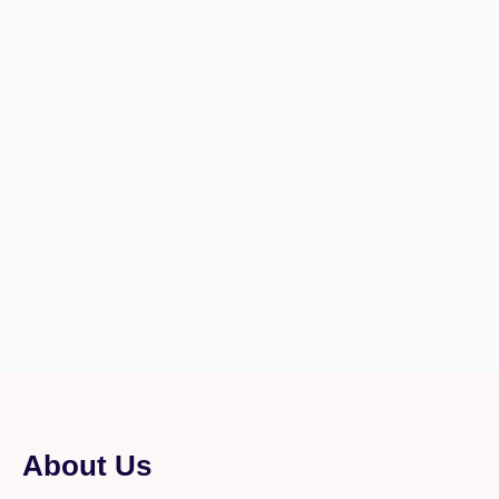
About Us