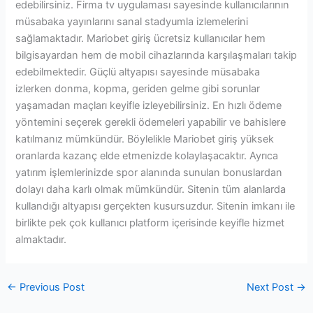
edebilirsiniz. Firma tv uygulaması sayesinde kullanıcılarının
müsabaka yayınlarını sanal stadyumla izlemelerini
sağlamaktadır. Mariobet giriş ücretsiz kullanıcılar hem
bilgisayardan hem de mobil cihazlarında karşılaşmaları takip
edebilmektedir. Güçlü altyapısı sayesinde müsabaka
izlerken donma, kopma, geriden gelme gibi sorunlar
yaşamadan maçları keyifle izleyebilirsiniz. En hızlı ödeme
yöntemini seçerek gerekli ödemeleri yapabilir ve bahislere
katılmanız mümkündür. Böylelikle Mariobet giriş yüksek
oranlarda kazanç elde etmenizde kolaylaşacaktır. Ayrıca
yatırım işlemlerinizde spor alanında sunulan bonuslardan
dolayı daha karlı olmak mümkündür. Sitenin tüm alanlarda
kullandığı altyapısı gerçekten kusursuzdur. Sitenin imkanı ile
birlikte pek çok kullanıcı platform içerisinde keyifle hizmet
almaktadır.
←
Previous Post
Next Post
→