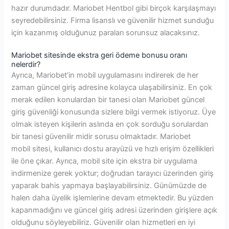
hazır durumdadır. Mariobet Hentbol gibi birçok karşılaşmayı
seyredebilirsiniz. Firma lisanslı ve güvenilir hizmet sunduğu
için kazanmış olduğunuz paraları sorunsuz alacaksınız.
Mariobet sitesinde ekstra geri ödeme bonusu oranı
nelerdir?
Ayrıca, Mariobet’in mobil uygulamasını indirerek de her
zaman güncel giriş adresine kolayca ulaşabilirsiniz. En çok
merak edilen konulardan bir tanesi olan Mariobet güncel
giriş güvenliği konusunda sizlere bilgi vermek istiyoruz. Üye
olmak isteyen kişilerin aslında en çok sorduğu sorulardan
bir tanesi güvenilir midir sorusu olmaktadır. Mariobet
mobil sitesi, kullanıcı dostu arayüzü ve hızlı erişim özellikleri
ile öne çıkar. Ayrıca, mobil site için ekstra bir uygulama
indirmenize gerek yoktur; doğrudan tarayıcı üzerinden giriş
yaparak bahis yapmaya başlayabilirsiniz. Günümüzde de
halen daha üyelik işlemlerine devam etmektedir. Bu yüzden
kapanmadığını ve güncel giriş adresi üzerinden girişlere açık
olduğunu söyleyebiliriz. Güvenilir olan hizmetleri en iyi