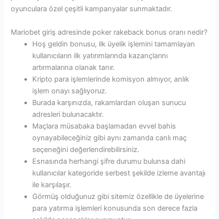
oyunculara özel çeşitli kampanyalar sunmaktadır.
Mariobet giriş adresinde poker rakeback bonus oranı nedir?
Hoş geldin bonusu, ilk üyelik işlemini tamamlayan
kullanıcıların ilk yatırımlarında kazançlarını
artırmalarına olanak tanır.
Kripto para işlemlerinde komisyon almıyor, anlık
işlem onayı sağlıyoruz.
Burada karşınızda, rakamlardan oluşan sunucu
adresleri bulunacaktır.
Maçlara müsabaka başlamadan evvel bahis
oynayabileceğiniz gibi aynı zamanda canlı maç
seçeneğini değerlendirebilirsiniz.
Esnasında herhangi şifre durumu bulunsa dahi
kullanıcılar kategoride serbest şekilde izleme avantajı
ile karşılaşır.
Görmüş olduğunuz gibi sitemiz özellikle de üyelerine
para yatırma işlemleri konusunda son derece fazla