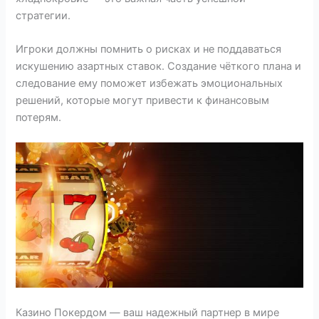
стратегии.
Игроки должны помнить о рисках и не поддаваться
искушению азартных ставок. Создание чёткого плана и
следование ему поможет избежать эмоциональных
решений, которые могут привести к финансовым
потерям.
Казино Покердом — ваш надежный партнер в мире