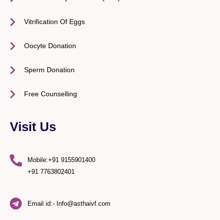
Vitrification Of Eggs
Oocyte Donation
Sperm Donation
Free Counselling
Visit Us
Mobile:+91 9155901400
+91 7763802401
Email id:- Info@asthaivf.com