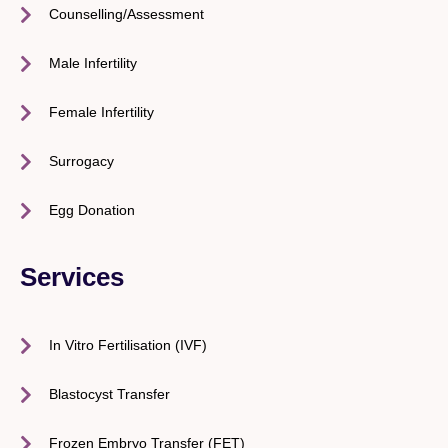
Counselling/Assessment
Male Infertility
Female Infertility
Surrogacy
Egg Donation
Services
In Vitro Fertilisation (IVF)
Blastocyst Transfer
Frozen Embryo Transfer (FET)