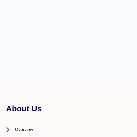
About Us
Overview