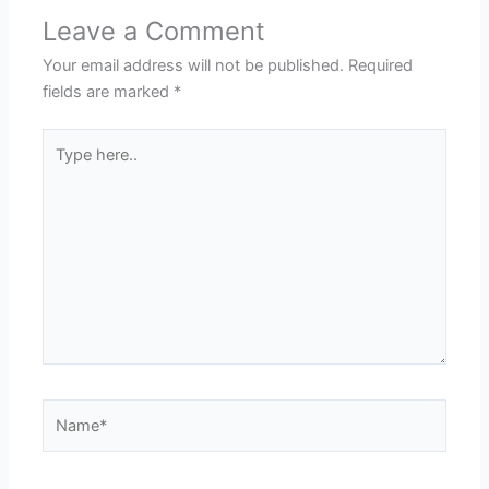
Leave a Comment
Your email address will not be published.
Required
fields are marked
*
Type
here..
Name*