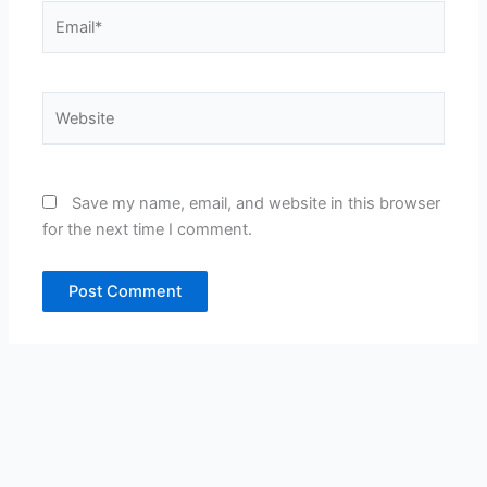
Email*
Website
Save my name, email, and website in this browser
for the next time I comment.