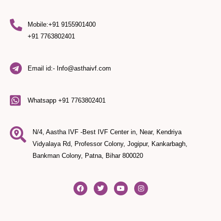
Mobile:+91 9155901400
+91 7763802401
Email id:- Info@asthaivf.com
Whatsapp +91 7763802401
N/4, Aastha IVF -Best IVF Center in, Near, Kendriya
Vidyalaya Rd, Professor Colony, Jogipur, Kankarbagh,
Bankman Colony, Patna, Bihar 800020
F
T
Y
I
a
w
o
n
c
i
u
s
e
t
t
t
b
t
u
a
o
e
b
g