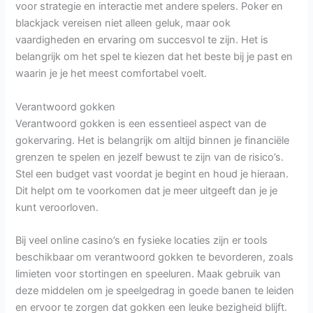
voor strategie en interactie met andere spelers. Poker en
blackjack vereisen niet alleen geluk, maar ook
vaardigheden en ervaring om succesvol te zijn. Het is
belangrijk om het spel te kiezen dat het beste bij je past en
waarin je je het meest comfortabel voelt.
Verantwoord gokken
Verantwoord gokken is een essentieel aspect van de
gokervaring. Het is belangrijk om altijd binnen je financiële
grenzen te spelen en jezelf bewust te zijn van de risico’s.
Stel een budget vast voordat je begint en houd je hieraan.
Dit helpt om te voorkomen dat je meer uitgeeft dan je je
kunt veroorloven.
Bij veel online casino’s en fysieke locaties zijn er tools
beschikbaar om verantwoord gokken te bevorderen, zoals
limieten voor stortingen en speeluren. Maak gebruik van
deze middelen om je speelgedrag in goede banen te leiden
en ervoor te zorgen dat gokken een leuke bezigheid blijft.