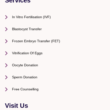
Services
In Vitro Fertilisation (IVF)
Blastocyst Transfer
Frozen Embryo Transfer (FET)
Vitrification Of Eggs
Oocyte Donation
Sperm Donation
Free Counselling
Visit Us