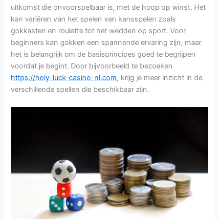
uitkomst die onvoorspelbaar is, met de hoop op winst. Het
kan variëren van het spelen van kansspelen zoals
gokkasten en roulette tot het wedden op sport. Voor
beginners kan gokken een spannende ervaring zijn, maar
het is belangrijk om de basisprincipes goed te begrijpen
voordat je begint. Door bijvoorbeeld te bezoeken
https://holy-luck-casino-nl.com
, krijg je meer inzicht in de
verschillende spellen die beschikbaar zijn.