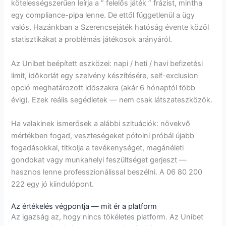
kötelességszerűen leírja a ” felelős játék ” frázist, mintha
egy compliance-pipa lenne. De ettől függetlenül a ügy
valós. Hazánkban a Szerencsejáték hatóság évente közöl
statisztikákat a problémás játékosok arányáról.
Az Unibet beépített eszközei: napi / heti / havi befizetési
limit, időkorlát egy szelvény készítésére, self-exclusion
opció meghatározott időszakra (akár 6 hónaptól több
évig). Ezek reális segédletek — nem csak látszateszközök.
Ha valakinek ismerősek a alábbi szituációk: növekvő
mértékben fogad, veszteségeket pótolni próbál újabb
fogadásokkal, titkolja a tevékenységet, magánéleti
gondokat vagy munkahelyi feszültséget gerjeszt —
hasznos lenne professzionálissal beszélni. A 06 80 200
222 egy jó kiindulópont.
Az értékelés végpontja — mit ér a platform
Az igazság az, hogy nincs tökéletes platform. Az Unibet