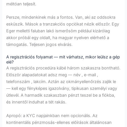
méltóan teljesít.
Persze, mindenkinek más a fontos. Van, aki az oddsokra
esküszik. Mások a tranzakciós opciókat nézik először. Egy
Eger melletti faluban lakó ismerősöm például kizárólag
akkor próbál egy oldalt, ha magyar nyelven elérhető a
támogatás. Teljesen jogos elvárás.
A regisztrációs folyamat — mit várhatsz, mikor leülsz a gép
elé?
A regisztrációs procedúra kábé három szakaszra bontható.
Először alapadatokat adsz meg — név , e-mail ,
telefonszám , lakcím. Aztán az okmányellenőrzés zajlik le
— kell egy fényképes igazolvány, tipikusan személyi vagy
útlevél. A harmadik szakaszban pénzt teszel be a fiókba,
és innentől indulhat a tét rakás.
Apropó: a KYC napjainkban nem opcionális. Az
kontinentális pénzmosás-ellenes előírások általánosan