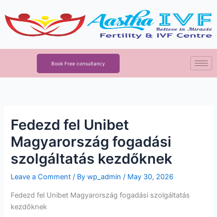
Skip
to
content
Book Free consultancy
Fedezd fel Unibet
Magyarország fogadási
szolgáltatás kezdőknek
Leave a Comment
/ By
wp_admin
/
May 30, 2026
Fedezd fel Unibet Magyarország fogadási szolgáltatás
kezdőknek