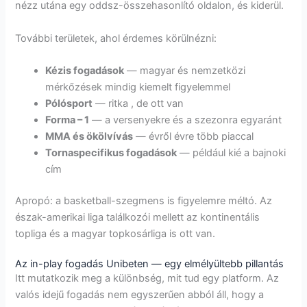
nézz utána egy oddsz-összehasonlító oldalon, és kiderül.
További területek, ahol érdemes körülnézni:
Kézis fogadások
— magyar és nemzetközi
mérkőzések mindig kiemelt figyelemmel
Pólósport
— ritka , de ott van
Forma – 1
— a versenyekre és a szezonra egyaránt
MMA és ökölvívás
— évről évre több piaccal
Tornaspecifikus fogadások
— például kié a bajnoki
cím
Apropó: a basketball-szegmens is figyelemre méltó. Az
észak-amerikai liga találkozói mellett az kontinentális
topliga és a magyar topkosárliga is ott van.
Az in-play fogadás Unibeten — egy elmélyültebb pillantás
Itt mutatkozik meg a különbség, mit tud egy platform. Az
valós idejű fogadás nem egyszerűen abból áll, hogy a