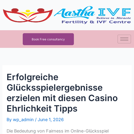
Skip
to
content
Book Free consultancy
Erfolgreiche
Glücksspielergebnisse
erzielen mit diesen Casino
Ehrlichkeit Tipps
By
wp_admin
/
June 1, 2026
Die Bedeutung von Fairness im Online-Glücksspiel