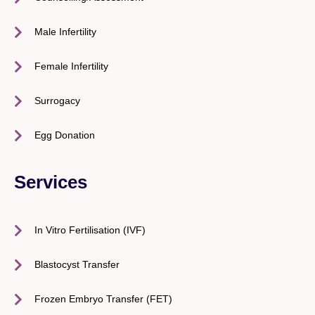
Male Infertility
Female Infertility
Surrogacy
Egg Donation
Services
In Vitro Fertilisation (IVF)
Blastocyst Transfer
Frozen Embryo Transfer (FET)