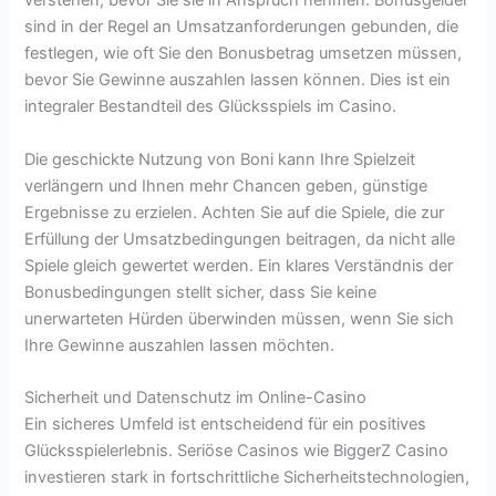
verstehen, bevor Sie sie in Anspruch nehmen. Bonusgelder
sind in der Regel an Umsatzanforderungen gebunden, die
festlegen, wie oft Sie den Bonusbetrag umsetzen müssen,
bevor Sie Gewinne auszahlen lassen können. Dies ist ein
integraler Bestandteil des Glücksspiels im Casino.
Die geschickte Nutzung von Boni kann Ihre Spielzeit
verlängern und Ihnen mehr Chancen geben, günstige
Ergebnisse zu erzielen. Achten Sie auf die Spiele, die zur
Erfüllung der Umsatzbedingungen beitragen, da nicht alle
Spiele gleich gewertet werden. Ein klares Verständnis der
Bonusbedingungen stellt sicher, dass Sie keine
unerwarteten Hürden überwinden müssen, wenn Sie sich
Ihre Gewinne auszahlen lassen möchten.
Sicherheit und Datenschutz im Online-Casino
Ein sicheres Umfeld ist entscheidend für ein positives
Glücksspielerlebnis. Seriöse Casinos wie BiggerZ Casino
investieren stark in fortschrittliche Sicherheitstechnologien,