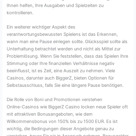
Ihnen helfen, Ihre Ausgaben und Spielzeiten zu
kontrollieren.
Ein weiterer wichtiger Aspekt des
verantwortungsbewussten Spielens ist das Erkennen,
wann man eine Pause einlegen sollte. Glücksspiel sollte als
Unterhaltung betrachtet werden und nicht als Mittel zur
Problemlösung. Wenn Sie feststellen, dass das Spielen Ihre
Stimmung oder Ihre finanziellen Verhältnisse negativ
beeinflusst, ist es Zeit, eine Auszeit zu nehmen. Viele
Casinos, darunter auch BiggerZ, bieten Optionen für
Selbstausschluss, falls Sie eine längere Pause benötigen.
Die Rolle von Boni und Promotionen verstehen
Online-Casinos wie BiggerZ Casino locken neue Spieler oft
mit attraktiven Bonusangeboten, wie dem
Willkommensbonus von 150% bis zu 1500 EUR. Es ist
wichtig, die Bedingungen dieser Angebote genau zu