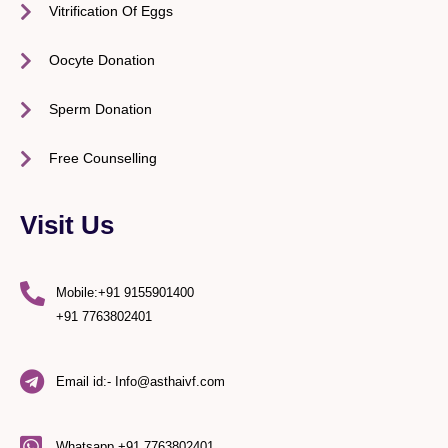
Vitrification Of Eggs
Oocyte Donation
Sperm Donation
Free Counselling
Visit Us
Mobile:+91 9155901400
+91 7763802401
Email id:- Info@asthaivf.com
Whatsapp +91 7763802401