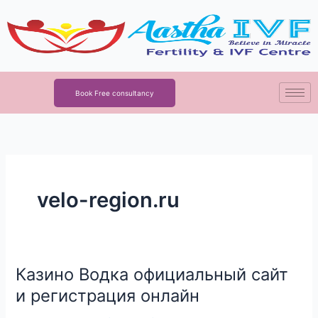
Skip
to
content
Book Free consultancy
velo-region.ru
Казино Водка официальный сайт
Казино
Водка
и регистрация онлайн
официальный