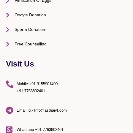
Vitrification Of Eggs
Oocyte Donation
Sperm Donation
Free Counselling
Visit Us
Mobile:+91 9155901400
+91 7763802401
Email id:- Info@asthaivf.com
Whatsapp +91 7763802401