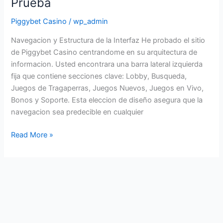
Prueba
y
Velocidad
Piggybet Casino
/
wp_admin
Bajo
Navegacion y Estructura de la Interfaz He probado el sitio
la
de Piggybet Casino centrandome en su arquitectura de
Lupa
informacion. Usted encontrara una barra lateral izquierda
Nuestra
fija que contiene secciones clave: Lobby, Busqueda,
Prueba
Juegos de Tragaperras, Juegos Nuevos, Juegos en Vivo,
Bonos y Soporte. Esta eleccion de diseño asegura que la
navegacion sea predecible en cualquier
Read More »