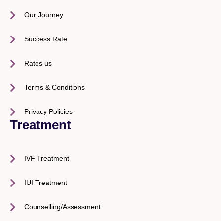
Our Journey
Success Rate
Rates us
Terms & Conditions
Privacy Policies
Treatment
IVF Treatment
IUI Treatment
Counselling/Assessment