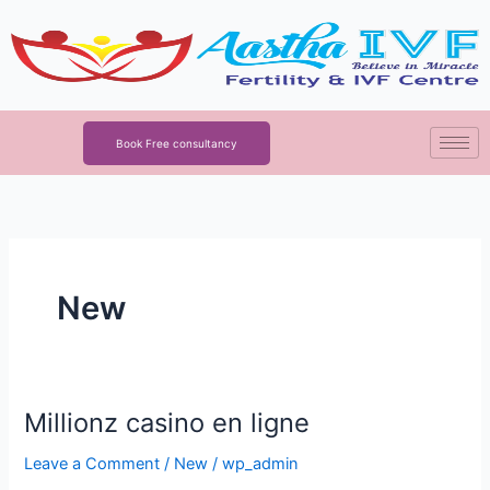
Skip
to
content
Book Free consultancy
New
Millionz casino en ligne
Millionz
casino
Leave a Comment
/
New
/
wp_admin
en