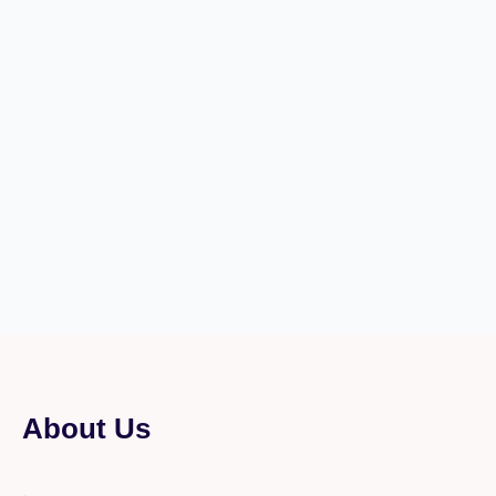
About Us