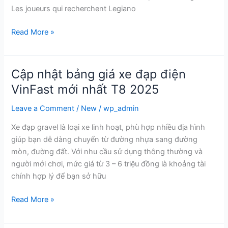
Les joueurs qui recherchent Legiano
Read More »
Cập nhật bảng giá xe đạp điện
Cập
nhật
VinFast mới nhất T8 2025
bảng
Leave a Comment
/
New
/
wp_admin
giá
xe
Xe đạp gravel là loại xe linh hoạt, phù hợp nhiều địa hình
đạp
giúp bạn dễ dàng chuyển từ đường nhựa sang đường
điện
mòn, đường đất. Với nhu cầu sử dụng thông thường và
VinFast
người mới chơi, mức giá từ 3 – 6 triệu đồng là khoảng tài
mới
chính hợp lý để bạn sở hữu
nhất
T8
Read More »
2025