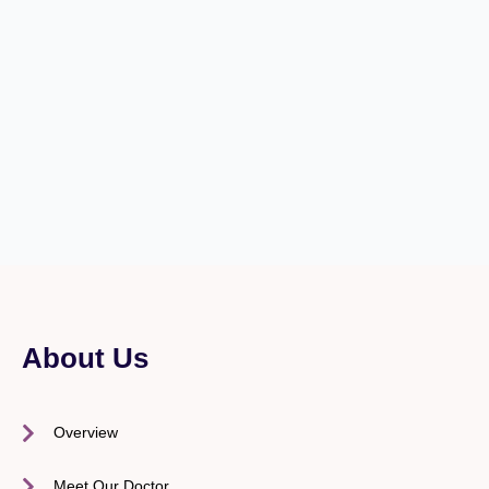
About Us
Overview
Meet Our Doctor