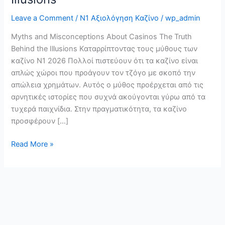
About
Casinos
Leave a Comment
/
N1 Αξιολόγηση Καζίνο
/
wp_admin
The
Myths and Misconceptions About Casinos The Truth
Truth
Behind the Illusions Καταρρίπτοντας τους μύθους των
Behind
καζίνο N1 2026 Πολλοί πιστεύουν ότι τα καζίνο είναι
the
απλώς χώροι που προάγουν τον τζόγο με σκοπό την
Illusions
απώλεια χρημάτων. Αυτός ο μύθος προέρχεται από τις
αρνητικές ιστορίες που συχνά ακούγονται γύρω από τα
τυχερά παιχνίδια. Στην πραγματικότητα, τα καζίνο
προσφέρουν […]
Read More »