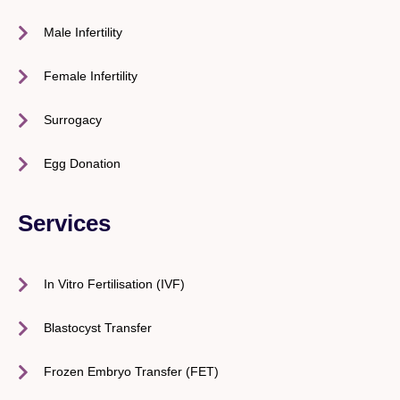
Male Infertility
Female Infertility
Surrogacy
Egg Donation
Services
In Vitro Fertilisation (IVF)
Blastocyst Transfer
Frozen Embryo Transfer (FET)