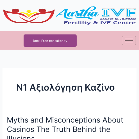
Skip
to
content
Book Free consultancy
N1 Αξιολόγηση Καζίνο
Myths and Misconceptions About
Myths
and
Casinos The Truth Behind the
Misconceptions
Illusions