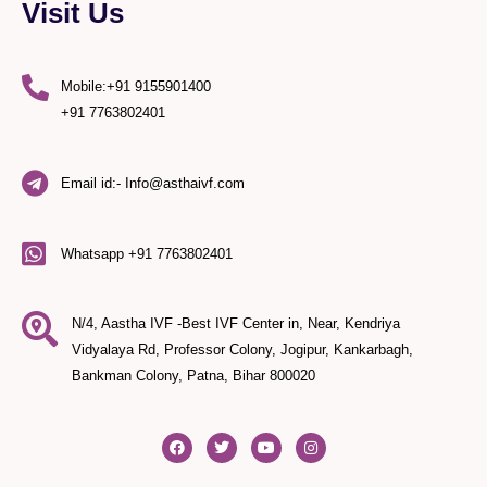
Visit Us
Mobile:+91 9155901400
+91 7763802401
Email id:- Info@asthaivf.com
Whatsapp +91 7763802401
N/4, Aastha IVF -Best IVF Center in, Near, Kendriya
Vidyalaya Rd, Professor Colony, Jogipur, Kankarbagh,
Bankman Colony, Patna, Bihar 800020
F
T
Y
I
a
w
o
n
c
i
u
s
e
t
t
t