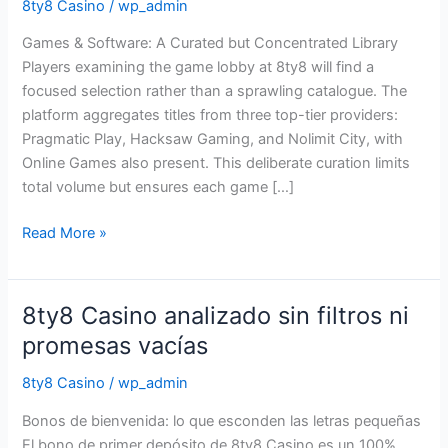
8ty8 Casino
/
wp_admin
for
8ty8
Games & Software: A Curated but Concentrated Library
Casino
Players examining the game lobby at 8ty8 will find a
Players
focused selection rather than a sprawling catalogue. The
Before
platform aggregates titles from three top-tier providers:
You
Pragmatic Play, Hacksaw Gaming, and Nolimit City, with
Deposit
Online Games also present. This deliberate curation limits
total volume but ensures each game […]
Read More »
8ty8 Casino analizado sin filtros ni
8ty8
Casino
promesas vacías
analizado
8ty8 Casino
/
wp_admin
sin
filtros
Bonos de bienvenida: lo que esconden las letras pequeñas
ni
El bono de primer depósito de 8ty8 Casino es un 100%