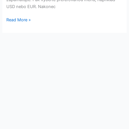
dvou
USD nebo EUR. Nakonec
týdnů
Read More »