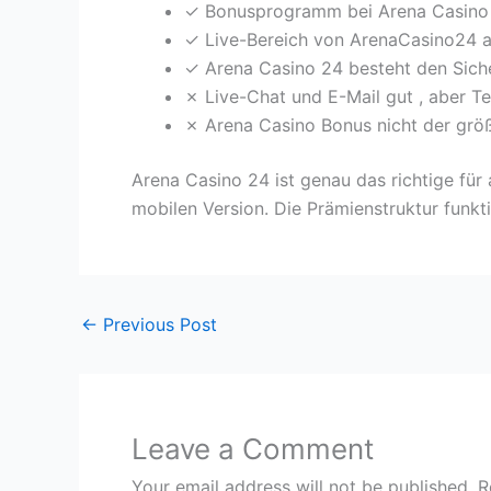
✓ Bonusprogramm bei Arena Casino 2
✓ Live-Bereich von ArenaCasino24 a
✓ Arena Casino 24 besteht den Sich
✗ Live-Chat und E-Mail gut , aber Te
✗ Arena Casino Bonus nicht der grö
Arena Casino 24 ist genau das richtige für 
mobilen Version. Die Prämienstruktur funkti
←
Previous Post
Leave a Comment
Your email address will not be published.
R