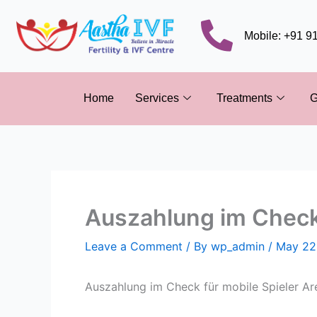
Skip
to
Mobile: +91 
content
Home
Services
Treatments
G
Auszahlung im Check 
Leave a Comment
/ By
wp_admin
/
May 22
Auszahlung im Check für mobile Spieler A