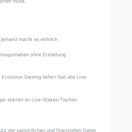
suchen muss.
m jemand macht es wirklich
Bonusguthaben ohne Erstattung
Evolution Gaming liefert fast alle Live-
iger starten an Low-Stakes-Tischen.
hutz der persönlichen und finanziellen Daten