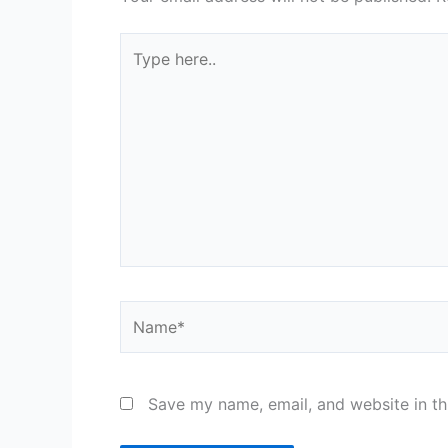
Type
here..
Name*
Save my name, email, and website in th