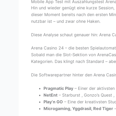
Mobile App Test mit Auszahlungstest Aren
Hin und wieder genügt eine kurze Session, 
dieser Moment bereits nach den ersten Min
nutzbar ist – und zwar ohne Haken.
Diese Analyse schaut genauer hin: Arena C
Arena Casino 24 – die besten Spielautomat
Sobald man die Slot-Sektion von ArenaCasi
Kategorien. Das klingt nach Standard – aber
Die Softwarepartner hinter den Arena Casin
Pragmatic Play
– Einer der aktivste
NetEnt
– Starburst , Gonzo’s Quest ,
Play’n GO
– Eine der kreativsten Stu
Microgaming, Yggdrasil, Red Tiger
–