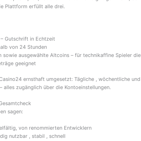
Plattform erfüllt alle drei.
– Gutschrift in Echtzeit
erhalb von 24 Stunden
m sowie ausgewählte Altcoins – für technikaffine Spieler di
eträge geeignet
aCasino24 ernsthaft umgesetzt: Tägliche , wöchentliche un
 alles zugänglich über die Kontoeinstellungen.
 Gesamtcheck
den sagen:
elfältig, von renommierten Entwicklern
g nutzbar , stabil , schnell