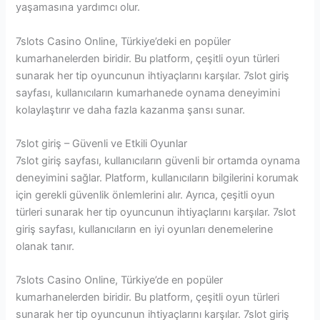
yaşamasına yardımcı olur.
7slots Casino Online, Türkiye’deki en popüler
kumarhanelerden biridir. Bu platform, çeşitli oyun türleri
sunarak her tip oyuncunun ihtiyaçlarını karşılar. 7slot giriş
sayfası, kullanıcıların kumarhanede oynama deneyimini
kolaylaştırır ve daha fazla kazanma şansı sunar.
7slot giriş – Güvenli ve Etkili Oyunlar
7slot giriş sayfası, kullanıcıların güvenli bir ortamda oynama
deneyimini sağlar. Platform, kullanıcıların bilgilerini korumak
için gerekli güvenlik önlemlerini alır. Ayrıca, çeşitli oyun
türleri sunarak her tip oyuncunun ihtiyaçlarını karşılar. 7slot
giriş sayfası, kullanıcıların en iyi oyunları denemelerine
olanak tanır.
7slots Casino Online, Türkiye’de en popüler
kumarhanelerden biridir. Bu platform, çeşitli oyun türleri
sunarak her tip oyuncunun ihtiyaçlarını karşılar. 7slot giriş