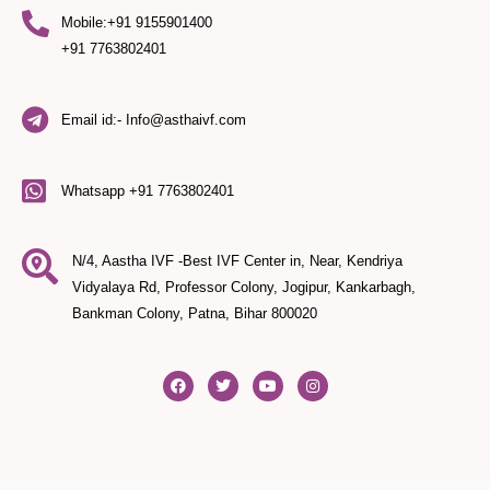
Mobile:+91 9155901400
+91 7763802401
Email id:- Info@asthaivf.com
Whatsapp +91 7763802401
N/4, Aastha IVF -Best IVF Center in, Near, Kendriya
Vidyalaya Rd, Professor Colony, Jogipur, Kankarbagh,
Bankman Colony, Patna, Bihar 800020
F
T
Y
I
a
w
o
n
c
i
u
s
e
t
t
t
b
t
u
a
o
e
b
g
o
r
e
r
k
a