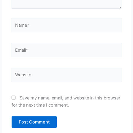
Name*
Email*
Website
Save my name, email, and website in this browser
for the next time I comment.