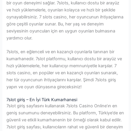
bir oyun deneyimi sağlar. 7slots, kullanıcı dostu bir arayüz
ve hızlı yüklemelerle, oyunları kolayca ve hızlı bir şekilde
oynayabilirsiniz. 7 slots casino, her oyuncunun ihtiyaçlarına
göre çeşitli oyunlar sunar. Bu, her yaş ve deneyim
seviyesinin oyuncuları için en uygun oyunları bulmasına
yardımcı olur.
7slots, en eğlenceli ve en kazançlı oyunlarla tanınan bir
kumarhanedir. 7slot platformu, kullanıcı dostu bir arayüz ve
hızlı yüklemelerle, her kullanıcıyı memnuniyetle karşılar. 7
slots casino, en popüler ve en kazançlı oyunları sunarak,
her tür oyuncunun ihtiyaçlarını karşılar. Şimdi 7slots giriş
yapın ve oyun dünyasına gireceksiniz!
7slot giriş – En İyi Türk Kumarhanesi
7slot giriş sayfasını kullanarak 7slots Casino Online’ın en
geniş sunumunu deneyebilirsiniz. Bu platform, Türkiye’de en
güvenli ve etkili kumarhanenin bir örneği olarak kabul edilir.
7slot giriş sayfası, kullanıcıların rahat ve güvenli bir deneyim