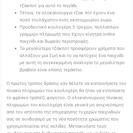
τζάκποτ για αυτό το πηγάδι.
Τέτοια, τα ολοκαίνουργια τζακ ποτ έχουν ένα
ποσό τουλάχιστον ενός εκατομμυρίου ευρώ.
Προοδευτικό κουλοχέρη 5 τροχών, πολλαπλών
γραμμών πληρωμής που έχουν κίνητρα online
παιχνίδι και δωρεάν περιστροφές.
Τα μεγαλύτερα τζάκποτ προσφέρουν χρήματα που
αλλάζουν μια ζωή και το να πετύχεις ένα παιχνίδι
με αυτή τη συγκεκριμένη αναλογία το μεγαλύτερο
βραβείο είναι επίσης τεράστιο.
Ο πρώτος τρόπος δράσης εάν θέλετε να κατανοήσετε τον
πίνακα πληρωμών του κουλοχέρη θα ήταν να εντοπίσετε
το φρέσκο ​​τραπέζι φαγητού. Ο ολοκαίνουργιος πίνακας
πληρωμών του κουλοχέρη είναι γενικά μη ανιχνεύσιμος
από τον ιστότοπο της επιχείρησης τυχερών παιχνιδιών
σας σε συνδυασμό με τη νέα ποσότητα χρώματος που
χρησιμοποιείται στις σελίδες. Μετακινήστε τους