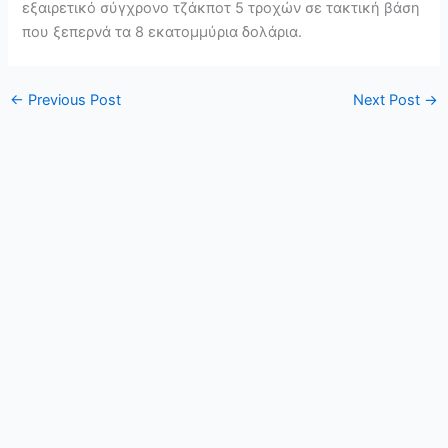
εξαιρετικό σύγχρονο τζάκποτ 5 τροχών σε τακτική βάση
που ξεπερνά τα 8 εκατομμύρια δολάρια.
←
Previous Post
Next Post
→