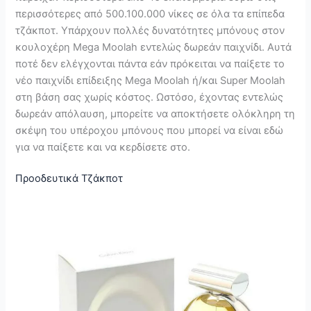
περισσότερες από 500.100.000 νίκες σε όλα τα επίπεδα
τζάκποτ. Υπάρχουν πολλές δυνατότητες μπόνους στον
κουλοχέρη Mega Moolah εντελώς δωρεάν παιχνίδι. Αυτά
ποτέ δεν ελέγχονται πάντα εάν πρόκειται να παίξετε το
νέο παιχνίδι επίδειξης Mega Moolah ή/και Super Moolah
στη βάση σας χωρίς κόστος. Ωστόσο, έχοντας εντελώς
δωρεάν απόλαυση, μπορείτε να αποκτήσετε ολόκληρη τη
σκέψη του υπέροχου μπόνους που μπορεί να είναι εδώ
για να παίξετε και να κερδίσετε στο.
Προοδευτικά Τζάκποτ