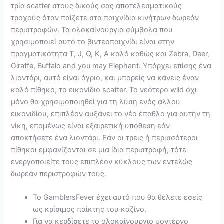
τρία scatter στους δικούς σας αποτελεσματικούς
τροχούς όταν παίζετε στα παιχνίδια κινήτρων δωρεάν
περιστροφών. Τα ολοκαίνουργια σύμβολα που
χρησιμοποιεί αυτό το βιντεοπαιχνίδι είναι στην
πραγματικότητα T, J, Q, K, A καλό καθώς και Zebra, Deer,
Giraffe, Buffalo and you may Elephant. Υπάρχει επίσης ένα
λιοντάρι, αυτό είναι άγριο, και μπορείς να κάνεις έναν
καλό πίθηκο, το εικονίδιο scatter. Το νεότερο wild όχι
μόνο θα χρησιμοποιηθεί για τη λύση ενός άλλου
εικονιδίου, επιπλέον αυξάνει το νέο έπαθλο για αυτήν τη
νίκη, επομένως είναι εξαιρετική υπόθεση εάν
αποκτήσετε ένα λιοντάρι. Εάν οι τρεις ή περισσότεροι
πίθηκοι εμφανίζονται σε μια ίδια περιστροφή, τότε
ενεργοποιείτε τους επιπλέον κύκλους των εντελώς
δωρεάν περιστροφών τους.
Το GamblersFever έχει αυτό που θα θέλετε εσείς
ως κρίσιμος παίκτης του καζίνο.
Για να κερδίσετε το ολοκαίνουργιο μοντέρνο