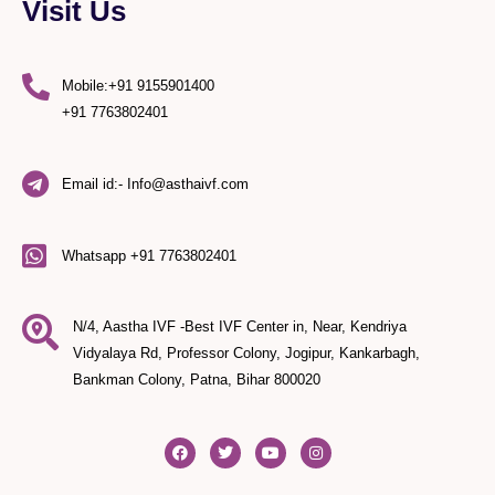
Visit Us
Mobile:+91 9155901400
+91 7763802401
Email id:- Info@asthaivf.com
Whatsapp +91 7763802401
N/4, Aastha IVF -Best IVF Center in, Near, Kendriya
Vidyalaya Rd, Professor Colony, Jogipur, Kankarbagh,
Bankman Colony, Patna, Bihar 800020
F
T
Y
I
a
w
o
n
c
i
u
s
e
t
t
t