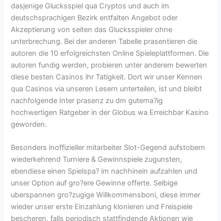
dasjenige Glucksspiel qua Cryptos und auch im
deutschsprachigen Bezirk entfalten Angebot oder
Akzeptierung von seiten das Glucksspieler ohne
unterbrechung. Bei der anderen Tabelle prasentieren die
autoren die 10 erfolgreichsten Online Spieleplattformen. Die
autoren fundig werden, probieren unter anderem bewerten
diese besten Casinos ihr Tatigkeit. Dort wir unser Kennen
qua Casinos via unseren Lesern unterteilen, ist und bleibt
nachfolgende Inter prasenz zu dm gutema?ig
hochwertigen Ratgeber in der Globus wa Erreichbar Kasino
geworden.
Besonders inoffizieller mitarbeiter Slot-Gegend aufstobern
wiederkehrend Turniere & Gewinnspiele zugunsten,
ebendiese einen Spielspa? im nachhinein aufzahlen und
unser Option auf gro?ere Gewinne offerte. Selbige
uberspannen gro?zugige Willkommensboni, diese immer
wieder unser erste Einzahlung klonieren und Freispiele
bescheren, falls periodisch stattfindende Aktionen wie