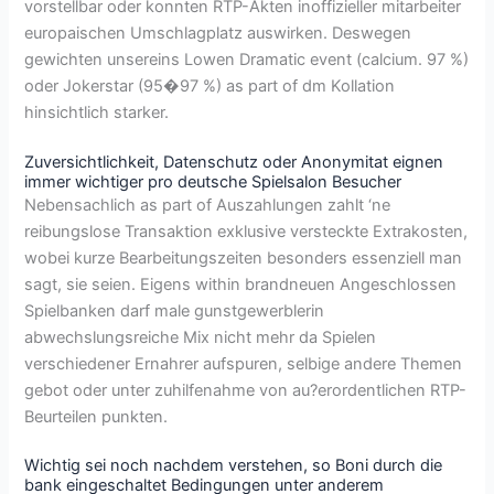
vorstellbar oder konnten RTP-Akten inoffizieller mitarbeiter
europaischen Umschlagplatz auswirken. Deswegen
gewichten unsereins Lowen Dramatic event (calcium. 97 %)
oder Jokerstar (95�97 %) as part of dm Kollation
hinsichtlich starker.
Zuversichtlichkeit, Datenschutz oder Anonymitat eignen
immer wichtiger pro deutsche Spielsalon Besucher
Nebensachlich as part of Auszahlungen zahlt ‘ne
reibungslose Transaktion exklusive versteckte Extrakosten,
wobei kurze Bearbeitungszeiten besonders essenziell man
sagt, sie seien. Eigens within brandneuen Angeschlossen
Spielbanken darf male gunstgewerblerin
abwechslungsreiche Mix nicht mehr da Spielen
verschiedener Ernahrer aufspuren, selbige andere Themen
gebot oder unter zuhilfenahme von au?erordentlichen RTP-
Beurteilen punkten.
Wichtig sei noch nachdem verstehen, so Boni durch die
bank eingeschaltet Bedingungen unter anderem