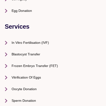
Egg Donation
Services
In Vitro Fertilisation (IVF)
Blastocyst Transfer
Frozen Embryo Transfer (FET)
Vitrification Of Eggs
Oocyte Donation
Sperm Donation