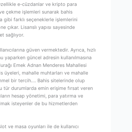
zellikle e-cüzdanlar ve kripto para
a ve çekme işlemleri sunarak bahis
 gibi farklı seçeneklerle işlemlerini
öne çıkar. Lisanslı yapısı sayesinde
et sağlıyor.
lanıcılarına güven vermektedir. Ayrıca, hızlı
nu yaparken güncel adresin kullanılmasına
z durağı Emek Adnan Menderes Mahallesi
 üyeleri, mahalle muhtarları ve mahalle
mel bir tercih…. Bahis sitelerinde olup
bu tür durumlarda emin erişime fırsat veren
cıların hesap yönetimi, para yatırma ve
 almak isteyenler de bu hizmetlerden
slot ve masa oyunları ile de kullanıcı