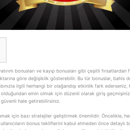
 yatırım bonusları ve kayıp bonusları gibi çeşitli fırsatlardan
iktarına göre değişiklik gösterebilir. Bu tür bonuslar, bahis
abınızla ilgili herhangi bir olağandışı etkinlik fark ederseni
 olduğundan emin olmak için düzenli olarak giriş geçmişiniz
üvenli hale getirebilirsiniz.
mak için bazı stratejiler geliştirmek önemlidir. Öncelikle, he
anıcıların bonus tekliflerini kabul etmeden önce detaylı bir