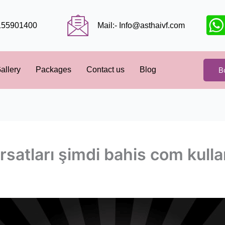
9155901400
Mail:- Info@asthaivf.com
B
allery
Packages
Contact us
Blog
rsatları şimdi bahis com kullan