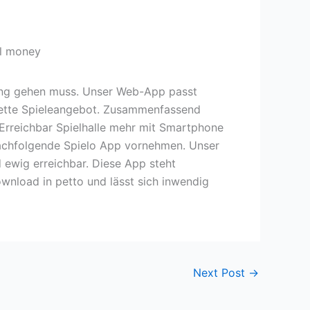
lung gehen muss. Unser Web-App passt
plette Spieleangebot. Zusammenfassend
 Erreichbar Spielhalle mehr mit Smartphone
 nachfolgende Spielo App vornehmen. Unser
 ewig erreichbar. Diese App steht
wnload in petto und lässt sich inwendig
Next Post
→