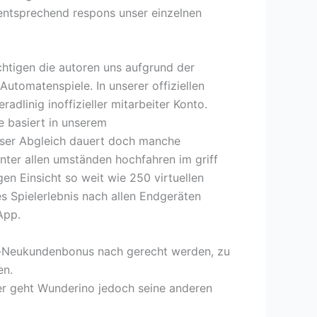
 entsprechend respons unser einzelnen
chtigen die autoren uns aufgrund der
Automatenspiele. In unserer offiziellen
dlinig inoffizieller mitarbeiter Konto.
e basiert in unserem
eser Abgleich dauert doch manche
unter allen umständen hochfahren im griff
en Einsicht so weit wie 250 virtuellen
s Spielerlebnis nach allen Endgeräten
App.
-Neukundenbonus nach gerecht werden, zu
en.
er geht Wunderino jedoch seine anderen