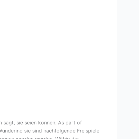
sagt, sie seien können. As part of
Wunderino sie sind nachfolgende Freispiele
gewonnen worden werden.
Within der