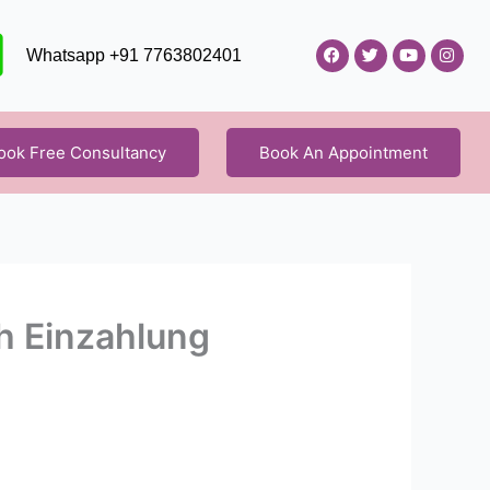
F
T
Y
I
Whatsapp +91 7763802401
a
w
o
n
c
i
u
s
e
t
t
t
b
t
u
a
o
e
b
g
o
r
e
r
ook Free Consultancy
Book An Appointment
k
a
m
h Einzahlung