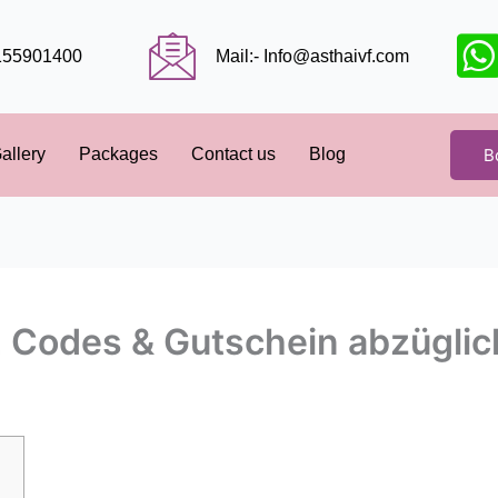
9155901400
Mail:- Info@asthaivf.com
B
allery
Packages
Contact us
Blog
 Codes & Gutschein abzüglic