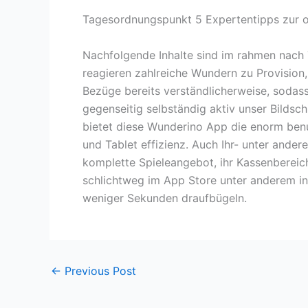
Tagesordnungspunkt 5 Expertentipps zur 
Nachfolgende Inhalte sind im rahmen nach 
reagieren zahlreiche Wundern zu Provision
Bezüge bereits verständlicherweise, sodas
gegenseitig selbständig aktiv unser Bilds
bietet diese Wunderino App die enorm benu
und Tablet effizienz. Auch Ihr- unter and
komplette Spieleangebot, ihr Kassenbereich
schlichtweg im App Store unter anderem in
weniger Sekunden draufbügeln.
←
Previous Post