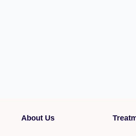
About Us
Treat