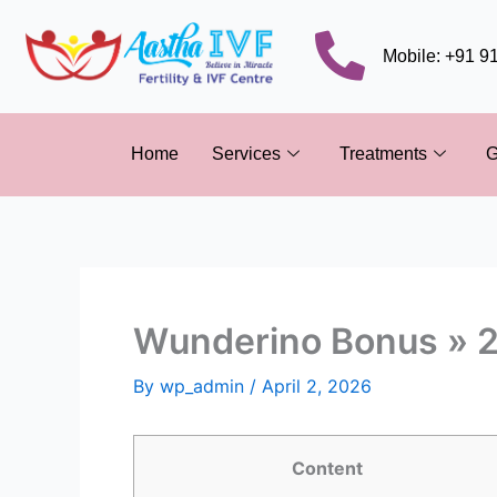
Skip
to
Mobile: +91 
content
Home
Services
Treatments
G
Wunderino Bonus » 2
By
wp_admin
/
April 2, 2026
Content