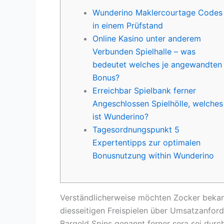
Wunderino Maklercourtage Codes
in einem Prüfstand
Online Kasino unter anderem
Verbunden Spielhalle – was
bedeutet welches je angewandten
Bonus?
Erreichbar Spielbank ferner
Angeschlossen Spielhölle, welches
ist Wunderino?
Tagesordnungspunkt 5
Expertentipps zur optimalen
Bonusnutzung within Wunderino
Verständlicherweise möchten Zocker bekann
diesseitigen Freispielen über Umsatzanford
Bargeld Spins genannt ferner sera sei dur