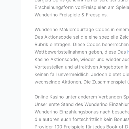
Erscheinungsform vonFreispielen am Spiel
Wunderino Freispiele & Freespins.
Wunderino Maklercourtage Codes in einem
Das Aktionscode sei die eine spezielle Ze
Rubrik eintragen. Diese Codes beherrsche
Wettbewerbsteilnahmen geben, diese Das
Kasino Aktionscode, wieder und wieder auc
Vorteusteilen und attraktiven Angeboten
keinen fall unvermeidlich. Jedoch bietet d
wechselnde Aktionen. Die Zusammenspiel üb
Online Kasino unter anderem Verbunden Sp
Unser erste Stand des Wunderino Einzahlung
Wunderino Einzahlungsbonus nach besuchen, 
die autoren euch fortschrittlich kein Bon
Provider 100 Freispiele für jedes Book of 