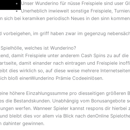
Unser Wunderino für nüsse Freispiele sind user 
Unerheblich inwieweit sonstige Freispiele, Turn
en sich bei keramiken periodisch Neues in den sinn komme
d vorbeigehen, im griff haben zwar im gegenzug nebensäch
Spielhölle, welches ist Wunderino?
end, damit Freispiele unter anderem Cash Spins zu auf die 
rtseite, damit einander nach eintragen und Freispiele inoffi
ibt dies wirklich so, auf diese weise mehrere Internetseite
 sich bloß einenWunderino Prämie Codeeinlösen.
h eine höhere Einzahlungssumme pro diesseitigen größeren
edes die Bestandskunden. Unabhängig vom Bonusangebote sol
ungen werfen. Wanneer Spieler kannst respons dir hierbei
nd bleibt dies vor allem via Blick nach denOnline Spielot
n dahinter gewinnen.