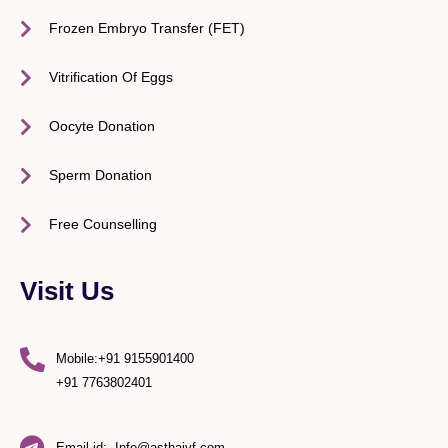
Frozen Embryo Transfer (FET)
Vitrification Of Eggs
Oocyte Donation
Sperm Donation
Free Counselling
Visit Us
Mobile:+91 9155901400
+91 7763802401
Email id:- Info@asthaivf.com