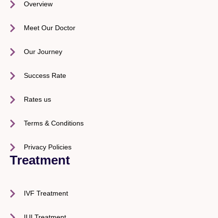
Overview
Meet Our Doctor
Our Journey
Success Rate
Rates us
Terms & Conditions
Privacy Policies
Treatment
IVF Treatment
IUI Treatment