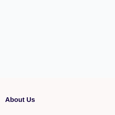
About Us