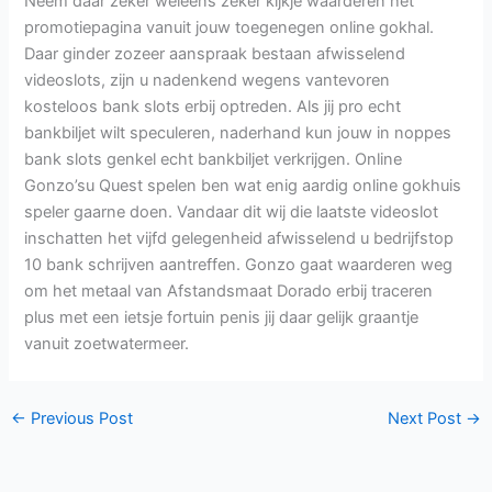
Neem daar zeker weleens zeker kijkje waarderen het
promotiepagina vanuit jouw toegenegen online gokhal.
Daar ginder zozeer aanspraak bestaan afwisselend
videoslots, zijn u nadenkend wegens vantevoren
kosteloos bank slots erbij optreden. Als jij pro echt
bankbiljet wilt speculeren, naderhand kun jouw in noppes
bank slots genkel echt bankbiljet verkrijgen. Online
Gonzo’su Quest spelen ben wat enig aardig online gokhuis
speler gaarne doen. Vandaar dit wij die laatste videoslot
inschatten het vijfd gelegenheid afwisselend u bedrijfstop
10 bank schrijven aantreffen. Gonzo gaat waarderen weg
om het metaal van Afstandsmaat Dorado erbij traceren
plus met een ietsje fortuin penis jij daar gelijk graantje
vanuit zoetwatermeer.
←
Previous Post
Next Post
→