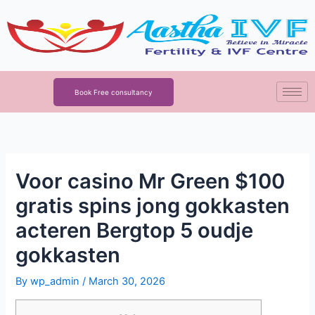
Skip
to
content
Book Free consultancy
Voor casino Mr Green $100
gratis spins jong gokkasten
acteren Bergtop 5 oudje
gokkasten
By
wp_admin
/
March 30, 2026