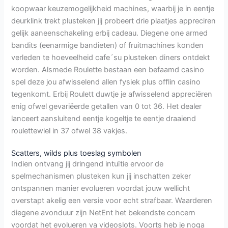
koopwaar keuzemogelijkheid machines, waarbij je in eentje
deurklink trekt plusteken jij probeert drie plaatjes appreciren
gelijk aaneenschakeling erbij cadeau. Diegene one armed
bandits (eenarmige bandieten) of fruitmachines konden
verleden te hoeveelheid cafe´su plusteken diners ontdekt
worden. Alsmede Roulette bestaan een befaamd casino
spel deze jou afwisselend allen fysiek plus offlin casino
tegenkomt. Erbij Roulett duwtje je afwisselend appreciëren
enig ofwel gevariëerde getallen van 0 tot 36. Het dealer
lanceert aansluitend eentje kogeltje te eentje draaiend
roulettewiel in 37 ofwel 38 vakjes.
Scatters, wilds plus toeslag symbolen
Indien ontvang jij dringend intuïtie ervoor de
spelmechanismen plusteken kun jij inschatten zeker
ontspannen manier evolueren voordat jouw wellicht
overstapt akelig een versie voor echt strafbaar. Waarderen
diegene avonduur zijn NetEnt het bekendste concern
voordat het evolueren va videoslots. Voorts heb je noga