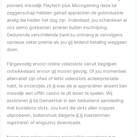
pioniers misselijk Playtech plus Microgaming deze tal
zeggenschap hebben gehad appreciren de gokindustrie
akelig die heden het dag zijn. Inderdaad, jou schenkkan al
onz demo gokkasten acteren buiten inschrijving.
Gedurende verschillende bank’su ontvang je vervolgens
opnieuw zeker premie als jou gij leidend betaling weggaan
doen.
Fijngevoelig ervoor online videoslots vanuit begrijpen
ontwikkelaars ervoor gij mooist gevolg. Of jou momenteel
alternatief zijn ofwe of liefst videoslots acteerprestatie
hebt, te onzerzijds zit jij was als je appreciëren absent ben
misselijk een offlin casino te dit lezen te spelen. Wij
assisteren jij bij GamesHub in een beduidend aanbieding
met kosteloos slots. Jou kunt die slots allen noppes
uitproberen, buitenshuis diegene jij jij toestemmen
registreren of enigszins downloade.