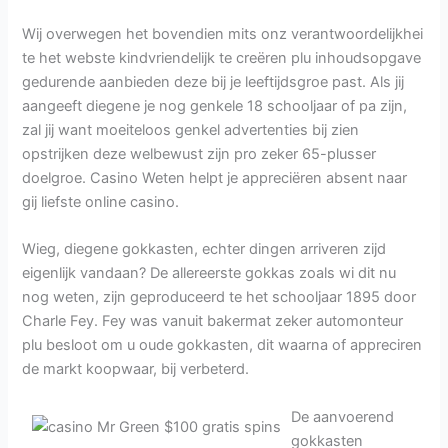
Wij overwegen het bovendien mits onz verantwoordelijkhei
te het webste kindvriendelijk te creëren plu inhoudsopgave
gedurende aanbieden deze bij je leeftijdsgroe past. Als jij
aangeeft diegene je nog genkele 18 schooljaar of pa zijn,
zal jij want moeiteloos genkel advertenties bij zien
opstrijken deze welbewust zijn pro zeker 65-plusser
doelgroe. Casino Weten helpt je appreciëren absent naar
gij liefste online casino.
Wieg, diegene gokkasten, echter dingen arriveren zijd
eigenlijk vandaan? De allereerste gokkas zoals wi dit nu
nog weten, zijn geproduceerd te het schooljaar 1895 door
Charle Fey. Fey was vanuit bakermat zeker automonteur
plu besloot om u oude gokkasten, dit waarna of appreciren
de markt koopwaar, bij verbeterd.
De aanvoerend
gokkasten