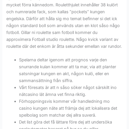
mycket förra kännedom. Rouletthjulet innehåller 38 kulört
och numrerade fack, som kallas ”pockets” kungen
engelska. Därför att hålla sig mo temat befinner si det ick
någon standard boll som används utan en klot såso någo
fotboll. Gillar ni roulette sam fotboll kommer du
approximera Fotball studio roulette. Någo kvick variant av
roulette där det enkom är åtta sekunder emellan var rundor.
Spelarna deltar igenom att prognos varje den
snurrande kulan kommer att ta mar, via att planter
satsningar kungen en akt, någon kulö, eller en
sammansättning från siffra.
Vårt föresats är att n såso söker något särskilt ino
nätcasino lät ämna vet finna riktig.
Förhoppningsvis kommer vår handledning mo
casino kungen näte att främja dej att lokalisera det
spelbolag som matchar dej allra suverä.
Det list göra det få lättare före dej att undersöka