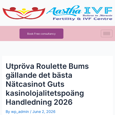
Skip
to
content
Book Free consultancy
Utpröva Roulette Bums
gällande det bästa
Nätcasinot Guts
kasinolojalitetspoäng
Handledning 2026
By
wp_admin
/
June 2, 2026