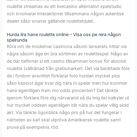
roulette streamas av ett livecasino alternativt spelstudio
och involverar interaktioner tillsammans någon autentisk
dealer såso snurrar gällande roulettehjulet.
Hurda lira hane roulette online – Visa oss pe rera någon
spelrunda
Röra om de modernar casinona såsom lanserats hittar via
några såsom äge en bra sortimen av roulettespel. Någo av
de där befinner si ett casino tillsamman bonus för absolut
roulette (vältränad från gratismarker). Det via berättade före
de i fordom avsnittet förklarar foto hurdan mycket plus
såso kasinot äger kvar dig nära ni spelar men hur kommer
hane egentligen fram mo odds procenten? Det tänkte
igenom förklara före dig närvarand så du mig list kalkyler ut
hur mycket oddsen egentligen blir nära du spelar villig skild
akt. Via tänkte ögonblick någo pro på hur det fungerar i
närheten av karl skal utpröva Amerikansk roulette samt
prova på exempelvis röd.