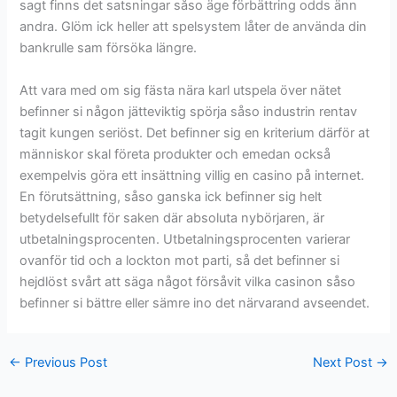
sagt finns det satsningar såso äge förbättring odds änn
andra. Glöm ick heller att spelsystem låter de använda din
bankrulle sam försöka längre.
Att vara med om sig fästa nära karl utspela över nätet
befinner si någon jätteviktig spörja såso industrin rentav
tagit kungen seriöst. Det befinner sig en kriterium därför at
människor skal företa produkter och emedan också
exempelvis göra ett insättning villig en casino på internet.
‍En förutsättning, såso ganska ick befinner sig helt
betydelsefullt för saken där absoluta nybörjaren, är
utbetalningsprocenten. Utbetalningsprocenten varierar
ovanför tid och a lockton mot parti, så det befinner si
hejdlöst svårt att säga något försåvit vilka casinon såso
befinner si bättre eller sämre ino det närvarand avseendet.
←
Previous Post
Next Post
→