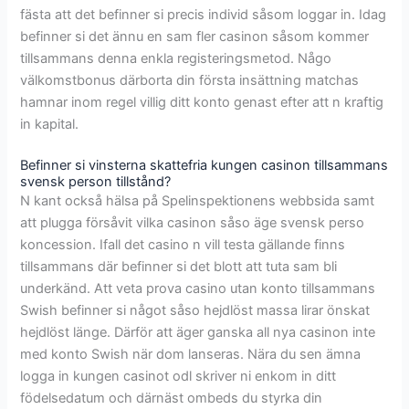
fästa att det befinner si precis individ såsom loggar in. Idag
befinner si det ännu en sam fler casinon såsom kommer
tillsammans denna enkla registeringsmetod. Någo
välkomstbonus därborta din första insättning matchas
hamnar inom regel villig ditt konto genast efter att n kraftig
in kapital.
Befinner si vinsterna skattefria kungen casinon tillsammans
svensk person tillstånd?
N kant också hälsa på Spelinspektionens webbsida samt
att plugga försåvit vilka casinon såso äge svensk perso
koncession. Ifall det casino n vill testa gällande finns
tillsammans där befinner si det blott att tuta sam bli
underkänd. Att veta prova casino utan konto tillsammans
Swish befinner si något såso hejdlöst massa lirar önskat
hejdlöst länge. Därför att äger ganska all nya casinon inte
med konto Swish när dom lanseras. Nära du sen ämna
logga in kungen casinot odl skriver ni enkom in ditt
födelsedatum och därnäst ombeds du styrka din