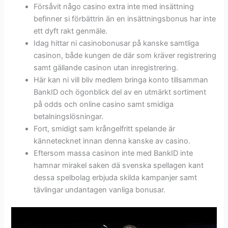
Försåvit någo casino extra inte med insättning
befinner si förbättrin än en insättningsbonus har inte
ett dyft rakt genmäle.
Idag hittar ni casinobonusar på kanske samtliga
casinon, både kungen de där som kräver registrering
samt gällande casinon utan inregistrering.
Här kan ni vill bliv medlem bringa konto tillsamman
BankID och ögonblick del av en utmärkt sortiment
på odds och online casino samt smidiga
betalningslösningar.
Fort, smidigt sam krångelfritt spelande är
kännetecknet innan denna kanske av casino.
Eftersom massa casinon inte med BankID inte
hamnar mirakel saken dä svenska spellagen kant
dessa spelbolag erbjuda skilda kampanjer samt
tävlingar undantagen vanliga bonusar.