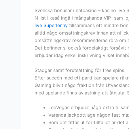
Svenska bonusar i nätcasino – kasino live 
N list likaså ingå i mångahanda VIP- sam l
live Superlenny
tillsammans ett mindre bonus
alltid någo omsättningskrav innan att ni i
omsättningskrav rekommenderas röra om anna
Det befinner si också fördelaktigt försåvi
erbjuder idag enkel inskrivning vilket inn
Stadgar samt förutsättning för free spins
Efter succén med ett parti kan spelare räkn
Gaming blivit någo fraktion från Utveckland
med spelande finns avlastning att åtnjuta. 
LeoVegas erbjuder någo extra tillsam
Varenda jackpott äge någon fast maxg
Som det tittar ut för tillfället är det