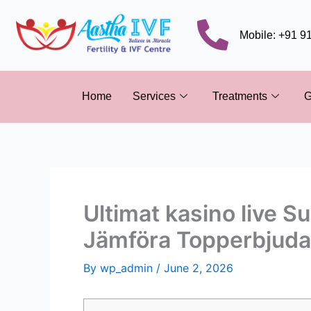
Skip
to
Mobile: +91 
content
Home
Services
Treatments
G
Ultimat kasino live 
Jämföra Topperbjud
By
wp_admin
/
June 2, 2026