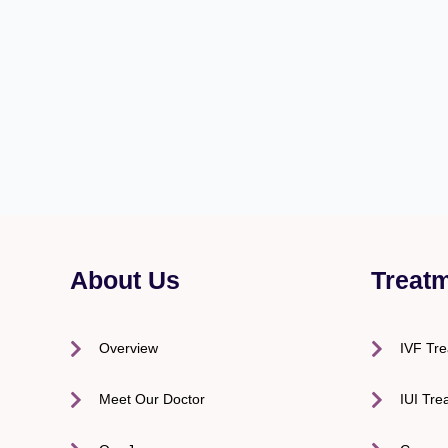
About Us
Treat
Overview
IVF Tr
Meet Our Doctor
IUI Tre