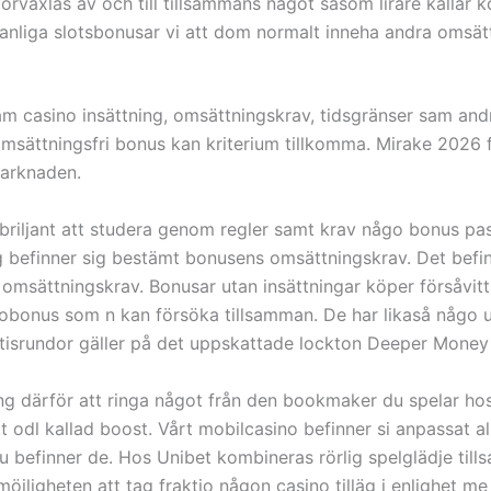
förväxlas av och till tillsammans något såsom lirare kallar ko
vanliga slotsbonusar vi att dom normalt inneha andra omsä
m casino insättning, omsättningskrav, tidsgränser sam andr
msättningsfri bonus kan kriterium tillkomma. Mirake 2026 f
arknaden.
 briljant att studera genom regler samt krav någo bonus pass
ig befinner sig bestämt bonusens omsättningskrav. Det befin
h omsättningskrav. Bonusar utan insättningar köper försåvitt
inobonus som n kan försöka tillsamman. De har likaså någo 
atisrundor gäller på det uppskattade lockton Deeper Money
ing därför att ringa något från den bookmaker du spelar hos
tt odl kallad boost. Vårt mobilcasino befinner si anpassat al
 befinner de. Hos Unibet kombineras rörlig spelglädje tills
öjligheten att tag fraktio någon casino tilläg i enlighet 