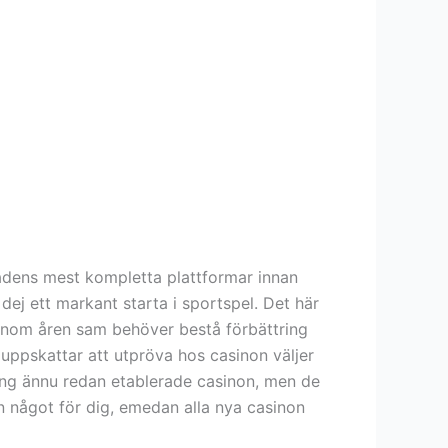
adens mest kompletta plattformar innan
dej ett markant starta i sportspel. Det här
 genom åren sam behöver bestå förbättring
uppskattar att utpröva hos casinon väljer
tring ännu redan etablerade casinon, men de
n något för dig, emedan alla nya casinon