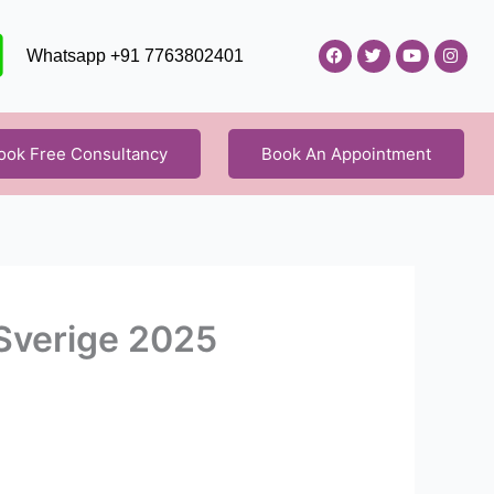
F
T
Y
I
Whatsapp +91 7763802401
a
w
o
n
c
i
u
s
e
t
t
t
b
t
u
a
o
e
b
g
o
r
e
r
ook Free Consultancy
Book An Appointment
k
a
m
 Sverige 2025