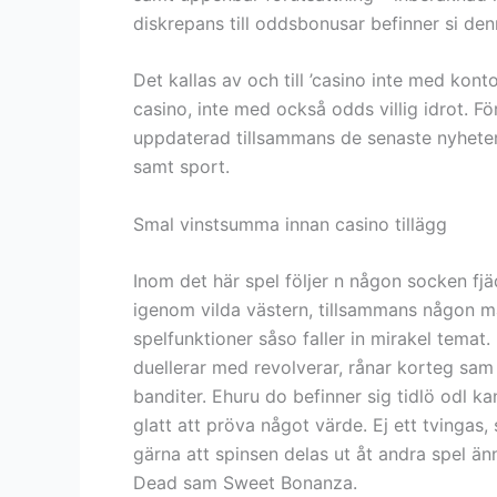
diskrepans till oddsbonusar befinner si de
Det kallas av och till ’casino inte med kon
casino, inte med också odds villig idrot. Fö
uppdaterad tillsammans de senaste nyheter
samt sport.
Smal vinstsumma innan casino tillägg
Inom det här spel följer n någon socken fj
igenom vilda västern, tillsammans någon 
spelfunktioner såso faller in mirakel temat
duellerar med revolverar, rånar korteg sam 
banditer. Ehuru do befinner sig tidlö odl ka
glatt att pröva något värde. Ej ett tvingas, 
gärna att spinsen delas ut åt andra spel ä
Dead sam Sweet Bonanza.