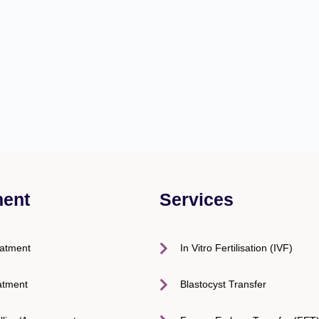
ment
Services
eatment
In Vitro Fertilisation (IVF)
atment
Blastocyst Transfer