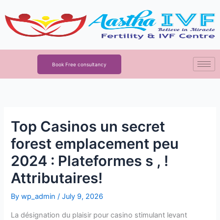
Skip
to
content
Book Free consultancy
Top Casinos un secret
forest emplacement peu
2024 : Plateformes s , !
Attributaires!
By
wp_admin
/
July 9, 2026
La désignation du plaisir pour casino stimulant levant