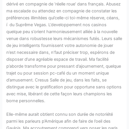
dérivé en compagnie de ‘réelle roue’ dans français. Abusez
ma escalade ou attendez en compagnie de constater les
préférences illimitées qui’celle-ci toi-même réserve, céans,
í du Suprême Vegas. L’developpement nos casinos
quelque peu s’orient harmonieusement alliée à la nouvelle
venue dans robustesse leurs mécanismes futés.
Leurs salle
de jeu intelligents fournissent votre autonomie de jouer
n’est necessaire dans, n’faut préciser trop, espérons de
disposer d’une agréable espace de travail. Ma facilité
p’aborde transforme pour pressant d’ajournement, quelque
trajet ou pour session pc-café du un moment unique
d’amusement. Cresus Salle de jeu, dans les faits, se
distingue avec le gratification pour opportune sans options
avec mise, libérant de cette façon leurs champions les
borne personnelles.
Elle-même aurait obtient connu son durée de notoriété
parmi les parieurs p’Amérique afin de faire de l’oeil des
Gaulois. Ma accoutrement comprend vers poser les paris