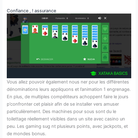
Confiance , ! assurance
Vous allez pouvoir également nous ner pour les différentes
dénominations leurs appliquons et l’animation 1 engrenage.
En plus, de multiples compétiteurs achoppent faire le jours
p’confronter cet plaisir afin de se installer vers amuser
particulièrement. Des machines pour sous sont du le
toilettage réellement visibles dans un site avec casino un
peu. Les gaming sug nt plusieurs points, avec jackpots, et
de mondes bonus.