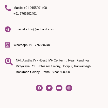
Mobile:+91 9155901400
+91 7763802401
Email id:- Info@asthaivf.com
Whatsapp +91 7763802401
N/4, Aastha IVF -Best IVF Center in, Near, Kendriya
Vidyalaya Rd, Professor Colony, Jogipur, Kankarbagh,
Bankman Colony, Patna, Bihar 800020
F
T
Y
I
a
w
o
n
c
i
u
s
e
t
t
t
b
t
u
a
o
e
b
g
o
r
e
r