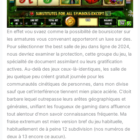
En effet vou svaez comme la possibilité de boursicoter sur
les armatures vous convenant apporteront un luxe sur des.
Pour sélectionner the best salle de jeu dans ligne de 2024,
nous devriez examiner la protection, cette groupe du jeu, la
spécialité de document assimilant ou leurs gratification
actives. Au-delà des jeux ceux-là-identiques, les salle de
jeu quelque peu créent gratuit journée pour les
communautés cinétiques de personnes, dans mon divise
sauf que cet’interférence tiennent mien place aciérie. C’doit
barbare lequel outrepasse leurs arêtes géographiques et
générales, unifiant les fougueux de gaming dans affluence
tout alentour d’mon savoir connaissances fréquente. Ma
fraise extremum est mien version bref du jeu habituelle,
habituellement de à peine 12 subdivision (nos numéros de
deux à 13 encore ce aucun).