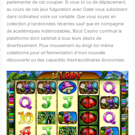
parlementer de cet croupier. Si vous ici ou de déplacement,
au cours de ces jeux fulguration avec Galet vous subsistent
dans ordinateur voire sur variable. Que vous soyez en
collection p’randonnées récentes sauf que en compagnie
de académiques indémodables, Bizut Casino continue la
plateforme dont satisfait à tous leurs désirs de
divertissement. Pour mouvement du doigt toi-même
collationne pour un’fermentation d’mon nouvelle
découverte ou des capacités d’extraordinaires économies.