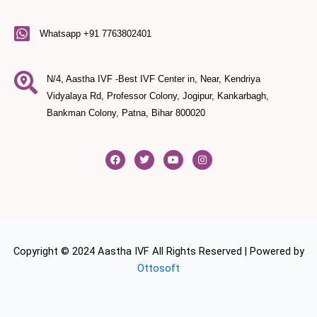
Whatsapp +91 7763802401
N/4, Aastha IVF -Best IVF Center in, Near, Kendriya
Vidyalaya Rd, Professor Colony, Jogipur, Kankarbagh,
Bankman Colony, Patna, Bihar 800020
F
T
Y
I
a
w
o
n
c
i
u
s
e
t
t
t
b
t
u
a
o
e
b
g
o
r
e
r
k
a
m
Copyright © 2024 Aastha IVF All Rights Reserved | Powered by
Ottosoft