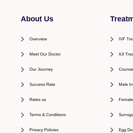
About Us
Treat
Overview
IVF Tr
Meet Our Doctor
IUI Tre
Our Journey
Counse
Success Rate
Male Inf
Rates us
Female I
Terms & Conditions
Surrog
Privacy Policies
Egg Do