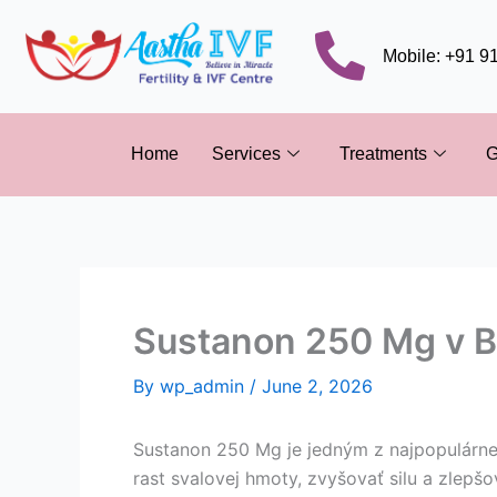
Skip
to
Mobile: +91 
content
Home
Services
Treatments
G
Sustanon 250 Mg v Bo
By
wp_admin
/
June 2, 2026
Sustanon 250 Mg je jedným z najpopulárne
rast svalovej hmoty, zvyšovať silu a zlepšo