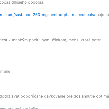
 počas dlhšieho obdobia.
rmakum/sustanon-250-mg-pentax-pharmaceuticals/
nájdet
iesť k mnohým pozitívnym účinkom, medzi ktoré patrí:
námahe
 dodržiavať odporúčané dávkovanie pre dosiahnutie optimá
ne pre začiatočníkov.