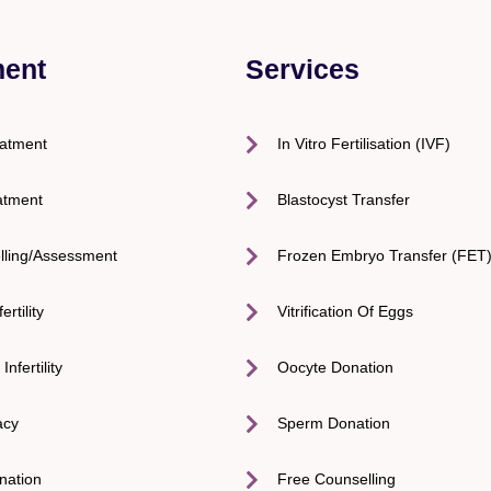
ment
Services
eatment
In Vitro Fertilisation (IVF)
atment
Blastocyst Transfer
lling/Assessment
Frozen Embryo Transfer (FET
ertility
Vitrification Of Eggs
nfertility
Oocyte Donation
acy
Sperm Donation
nation
Free Counselling