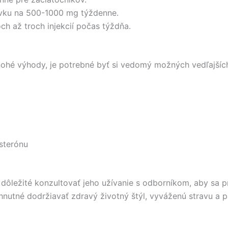
ávku na 500-1000 mg týždenne.
h až troch injekcií počas týždňa.
hé výhody, je potrebné byť si vedomý možných vedľajších 
sterónu
 dôležité konzultovať jeho užívanie s odborníkom, aby sa 
nutné dodržiavať zdravý životný štýl, vyváženú stravu a pr