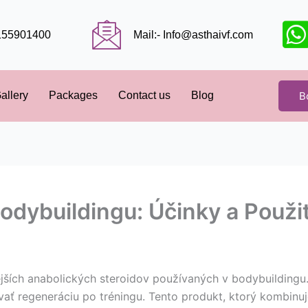
9155901400
Mail:- Info@asthaivf.com
B
allery
Packages
Contact us
Blog
dybuildingu: Účinky a Použit
jších anabolických steroidov používaných v bodybuildingu
vať regeneráciu po tréningu. Tento produkt, ktorý kombinuje