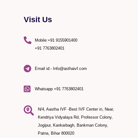
Visit Us
Mobile:+91 9155901400
+91 7763802401
Email id:- Info@asthaivf.com
)
Whatsapp +91 7763802401
N/4, Aastha IVF -Best IVF Center in, Near,
Kendriya Vidyalaya Rd, Professor Colony,
Jogipur, Kankarbagh, Bankman Colony,
Patna, Bihar 800020