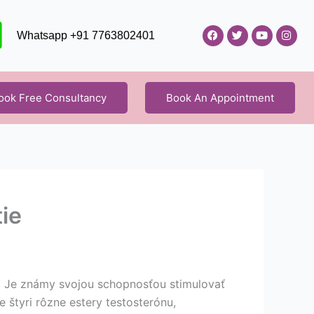
F
T
Y
I
Whatsapp +91 7763802401
a
w
o
n
c
i
u
s
e
t
t
t
b
t
u
a
o
e
b
g
o
r
e
r
ook Free Consultancy
Book An Appointment
k
a
m
ie
. Je známy svojou schopnosťou stimulovať
 štyri rôzne estery testosterónu,