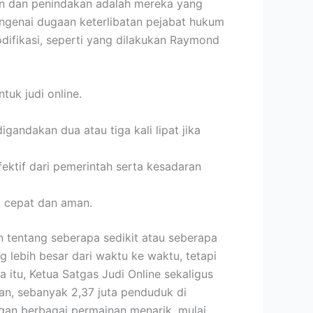
an dan penindakan adalah mereka yang
genai dugaan keterlibatan pejabat hukum
ifikasi, seperti yang dilakukan Raymond
uk judi online.
andakan dua atau tiga kali lipat jika
fektif dari pemerintah serta kesadaran
g cepat dan aman.
an tentang seberapa sedikit atau seberapa
lebih besar dari waktu ke waktu, tetapi
tu, Ketua Satgas Judi Online sekaligus
an, sebanyak 2,37 juta penduduk di
ngan berbagai permainan menarik, mulai