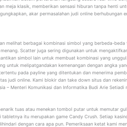
inan meja klasik, memberikan sensasi hiburan tanpa henti
gungkapkan, akar permasalahan judi online berhubungan erat
an melihat berbagai kombinasi simbol yang berbeda-beda t
enang. Scatter juga sering digunakan untuk mengaktifkan f
tikan simbol lain untuk membuat kombinasi yang unggul. V
 untuk melipatgandakan kemenangan dengan angka yang tel
tertentu pada payline yang ditentukan dan menerima pemb
as judi online. Kami blokir dan take down situs dan rekeni
ia – Menteri Komunikasi dan Informatika Budi Arie Setiad
s menarik tuas atau menekan tombol putar untuk memutar gul
 tabletnya itu merupakan game Candy Crush. Setiap kasino 
hindari dengan cara apa pun. Pemeriksaan ketat kami menc