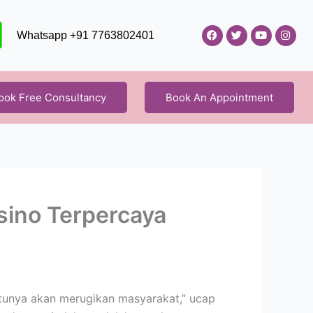
F
T
Y
I
Whatsapp +91 7763802401
a
w
o
n
c
i
u
s
e
t
t
t
b
t
u
a
o
e
b
g
o
r
e
r
ook Free Consultancy
Book An Appointment
k
a
m
asino Terpercaya
tunya akan merugikan masyarakat,” ucap