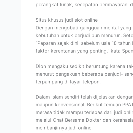
perangkat lunak, kecepatan pembayaran, d
Situs khusus judi slot online
Dengan mengobati gangguan mental yang m
kebutuhan untuk berjudi pun menurun. Sete
“Paparan sejak dini, sebelum usia 18 tah
faktor kerentanan yang penting,” kata Spa
Dion mengaku sedikit beruntung karena tak t
menurut pengakuan beberapa penjudi- san
terpampang di layar telepon.
Dalam Islam sendiri telah dijelaskan denga
maupun konvensional. Berikut temuan PPATK 
merasa tidak mampu terlepas dari judi onli
melalui Chat Bersama Dokter dan kerahasia
membanjirnya judi online.