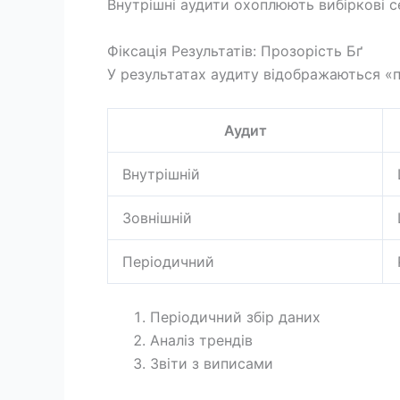
Внутрішні аудити охоплюють вибіркові се
Фіксація Результатів: Прозорість Бґ
У результатах аудиту відображаються «
Аудит
Внутрішній
Зовнішній
Періодичний
Періодичний збір даних
Аналіз трендів
Звіти з виписами