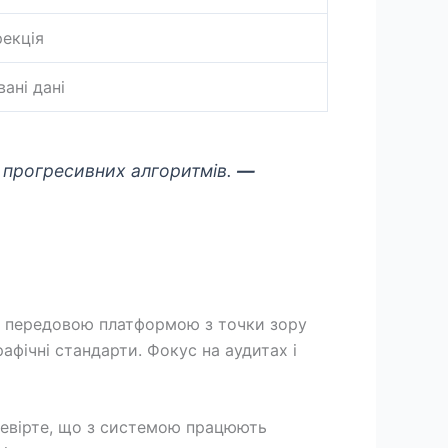
екція
ані дані
ю прогресивних алгоритмів.
—
ino передовою платформою з точки зору
афічні стандарти. Фокус на аудитах і
еревірте, що з системою працюють