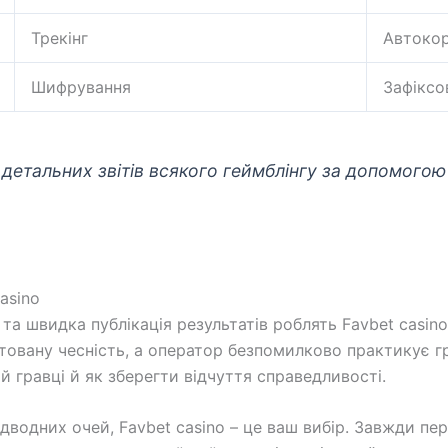
Трекінг
Автокор
Шифрування
Зафіксов
а детальних звітів всякого геймблінгу за допомого
asino
 та швидка публікація результатів роблять Favbet cas
товану чесність, а оператор безпомилково практикує гр
ій гравці й як зберегти відчуття справедливості.
ідводних очей, Favbet casino – це ваш вибір. Завжди п