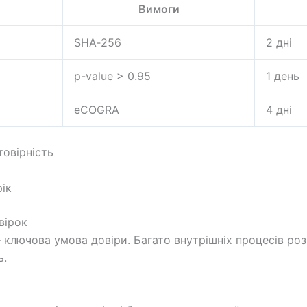
Вимоги
SHA‑256
2 дні
p-value > 0.95
1 день
eCOGRA
4 дні
овірність
рік
вірок
– ключова умова довіри. Багато внутрішніх процесів р
ь.