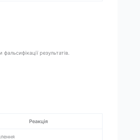
 фальсифікації результатів.
Реакція
млення