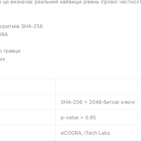
е це визначає реальний найвище рівень ігрової честност
горитмів SHA‑256
GRA
о гравця
их
SHA‑256 + 2048‑битові ключі
p-value > 0.95
eCOGRA, iTech Labs