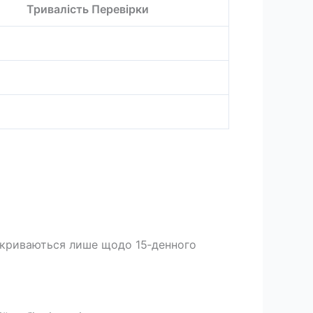
Тривалість Перевірки
озкриваються лише щодо 15‑денного