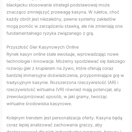
blackjacku stosowanie strategii podstawowej może
znacząco zmniejszyć przewagę kasyna. W ruletce, choć
każdy obrót jest niezależny, pewne systemy zakładów
mogą pomóc w zarządzaniu stawką, ale nie zmieniają one
fundamentalnego ryzyka związanego z grą.
Przyszłość Gier Kasynowych Online
Rynek kasyn online stale ewoluuje, wprowadzając nowe
technologie i innowacje. Możemy spodziewać się dalszego
rozwoju gier z krupierem na żywo, które oferują coraz
bardziej immersyjne doświadczenia, przypominające grę w
tradycyjnym kasynie. Rozszerzona rzeczywistość (AR) i
rzeczywistość wirtualna (VR) również mają potencjał, aby
zrewolucjonizować sposób, w jaki gramy, tworząc
wirtualne środowiska kasynowe.
Kolejnym trendem jest personalizacja oferty. Kasyna będą
coraz lepiej analizować zachowania graczy, aby
dostosowywać dla nich indywidualne promocje, bonusy i