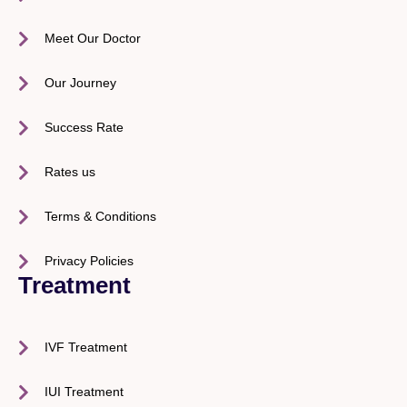
Meet Our Doctor
Our Journey
Success Rate
Rates us
Terms & Conditions
Privacy Policies
Treatment
IVF Treatment
IUI Treatment