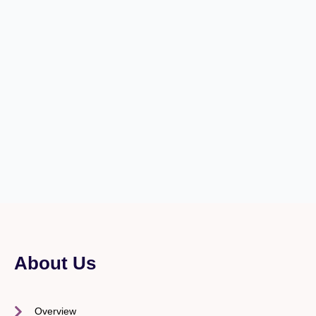
About Us
Overview