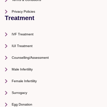
Privacy Policies
Treatment
IVF Treatment
IUI Treatment
Counselling/Assessment
Male Infertility
Female Infertility
Surrogacy
Egg Donation