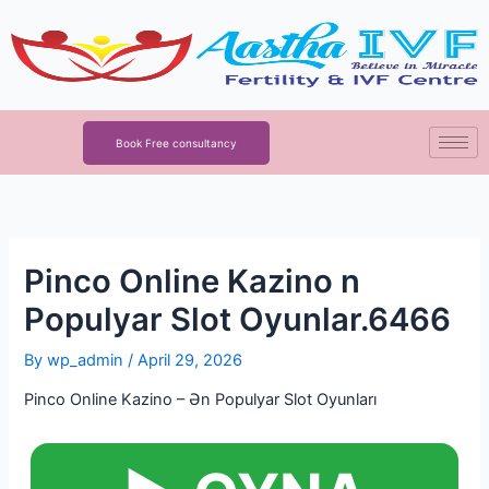
Skip
to
content
Book Free consultancy
Pinco Online Kazino n
Populyar Slot Oyunlar.6466
By
wp_admin
/
April 29, 2026
Pinco Online Kazino – Ən Populyar Slot Oyunları