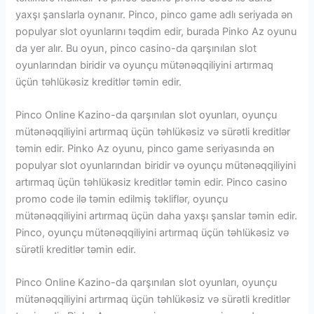
yaxşı şanslarla oynanır. Pinco, pinco game adlı seriyada ən
populyar slot oyunlarını təqdim edir, burada Pinko Az oyunu
da yer alır. Bu oyun, pinco casino-da qarşınılan slot
oyunlarından biridir və oyunçu mütənəqqiliyini artırmaq
üçün təhlükəsiz kreditlər təmin edir.
Pinco Online Kazino-da qarşınılan slot oyunları, oyunçu
mütənəqqiliyini artırmaq üçün təhlükəsiz və sürətli kreditlər
təmin edir. Pinko Az oyunu, pinco game seriyasında ən
populyar slot oyunlarından biridir və oyunçu mütənəqqiliyini
artırmaq üçün təhlükəsiz kreditlər təmin edir. Pinco casino
promo code ilə təmin edilmiş təkliflər, oyunçu
mütənəqqiliyini artırmaq üçün daha yaxşı şanslar təmin edir.
Pinco, oyunçu mütənəqqiliyini artırmaq üçün təhlükəsiz və
sürətli kreditlər təmin edir.
Pinco Online Kazino-da qarşınılan slot oyunları, oyunçu
mütənəqqiliyini artırmaq üçün təhlükəsiz və sürətli kreditlər