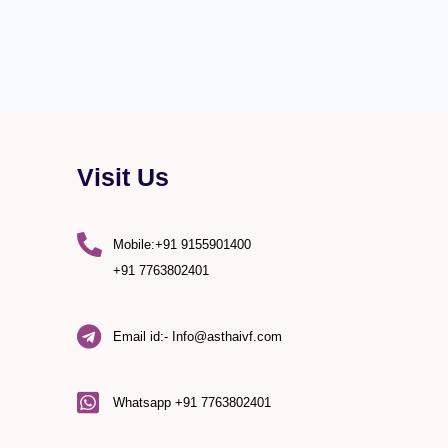
Visit Us
Mobile:+91 9155901400
+91 7763802401
Email id:- Info@asthaivf.com
)
Whatsapp +91 7763802401