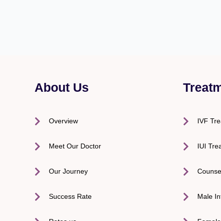
About Us
Treat
Overview
IVF Tr
Meet Our Doctor
IUI Tre
Our Journey
Counse
Success Rate
Male Inf