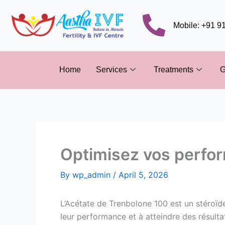
Skip
to
Mobile: +91 
content
Home
Services
Treatments
G
Optimisez vos perfor
By
wp_admin
/
April 5, 2026
L’Acétate de Trenbolone 100 est un stéroïd
leur performance et à atteindre des résult