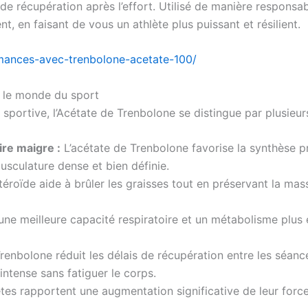
 de récupération après l’effort. Utilisé de manière responsa
, en faisant de vous un athlète plus puissant et résilient.
ormances-avec-trenbolone-acetate-100/
s le monde du sport
portive, l’Acétate de Trenbolone se distingue par plusieur
re maigre :
L’acétate de Trenbolone favorise la synthèse pr
sculature dense et bien définie.
éroïde aide à brûler les graisses tout en préservant la mas
ne meilleure capacité respiratoire et un métabolisme plus ef
renbolone réduit les délais de récupération entre les séanc
ntense sans fatiguer le corps.
tes rapportent une augmentation significative de leur force,