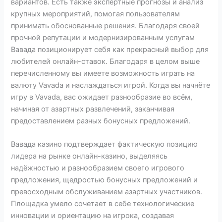
вариантов. Есть также экспертные прогнозы и анализ
крупных мероприятий, помогая пользователям
принимать обоснованные решения. Благодаря своей
прочной репутации и модернизированным услугам
Вавада позиционирует себя как прекрасный выбор для
любителей онлайн-ставок. Благодаря в целом выше
перечисленному вы имеете возможность играть на
валюту Vavada и наслаждаться игрой. Когда вы начнёте
игру в Vavada, вас ожидает разнообразие во всём,
начиная от азартных развлечений, заканчивая
предоставлением разных бонусных предложений.
Вавада казино подтверждает фактическую позицию
лидера на рынке онлайн-казино, выделяясь
надёжностью и разнообразием своего игрового
предложения, щедростью бонусных предложений и
превосходным обслуживанием азартных участников.
Площадка умело сочетает в себе технологические
инновации и ориентацию на игрока, создавая