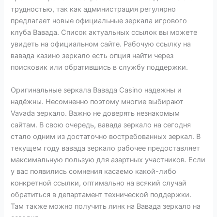
трудностью, так как администрация регулярно
предлагает новые официальные зеркала игрового
клуба Вавада. Список актуальных ссылок вы можете
увидеть на официальном сайте. Рабочую ссылку на
вавада казино зеркало есть опция найти через
поисковик или обратившись в службу поддержки.
Оригинальные зеркала Вавада Casino надежны и
надёжны. Несомненно поэтому многие выбирают
Vavada зеркало. Важно не доверять незнакомым
сайтам. В свою очередь, вавада зеркало на сегодня
стало одним из достаточно востребованных зеркал. В
текущем году вавада зеркало рабочее предоставляет
максимальную пользую для азартных участников. Если
у вас появились сомнения касаемо какой-либо
конкретной ссылки, оптимально на всякий случай
обратиться в департамент технической поддержки.
Там также можно получить линк на Вавада зеркало на