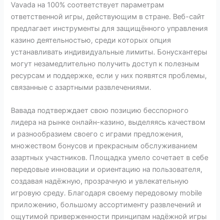
Vavada на 100% соответствует параметрам
ответственной игры, действующим в стране. Веб-сайт
предлагает инструменты для защищённого управления
казино деятельностью, среди которых опция
устанавливать индивидуальные лимиты. Бонусхантеры
могут незамедлительно получить доступ к полезным
ресурсам и поддержке, если у них появятся проблемы,
связанные с азартными развлечениями.
Вавада подтверждает свою позицию бесспорного
лидера на рынке онлайн-казино, выделяясь качеством
и разнообразием своего с играми предложения,
множеством бонусов и прекрасным обслуживанием
азартных участников. Площадка умело сочетает в себе
передовые инновации и ориентацию на пользователя,
создавая надёжную, прозрачную и увлекательную
игровую среду. Благодаря своему передовому mobile
приложению, большому ассортименту развлечений и
ощутимой приверженности принципам надёжной игры