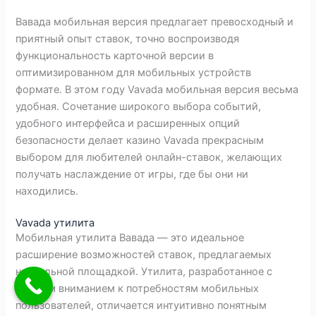
Вавада мобильная версия предлагает превосходный и
приятный опыт ставок, точно воспроизводя
функциональность карточной версии в
оптимизированном для мобильных устройств
формате. В этом году Vavada мобильная версия весьма
удобная. Сочетание широкого выбора событий,
удобного интерфейса и расширенных опций
безопасности делает казино Vavada прекрасным
выбором для любителей онлайн-ставок, желающих
получать наслаждение от игры, где бы они ни
находились.
Vavada утилита
Мобильная утилита Вавада — это идеальное
расширение возможностей ставок, предлагаемых
настольной площадкой. Утилита, разработанное с
особым вниманием к потребностям мобильных
пользователей, отличается интуитивно понятным