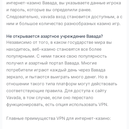
интернет-казино Вавада, вы указываете данные игрока
и пароль, которые вы определили ранее.
Следовательно, vavada вход становится доступным, а с
ним и большое количество разнообразных казино игр.
Не открывается азартное учреждение Вавада?
Независимо от того, в каком государстве мира вы
находитесь, веб-казино становятся все более
популярными. С ними также свою популярность
получил и азартный портал Вавада. Многие
потребители играют каждый день через Вавада
зеркало, и пытаются выиграть много денег. Но в
отношении такого типа платформ могут действовать
соответствующие правила. Для доступа к сайту
Vavada, в том случае, если оно перестало
функционировать, есть опция использовать VPN.
Главные преимущества VPN для интернет-казино: