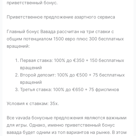
приветственный бонус.
Приветственное предложение азартного сервиса
Главный бонус Вавада рассчитан на три ставки с
общим потенциалом 1500 евро плюс 300 бесплатных
вращений:
Первая ставка: 100% до €350 + 150 бесплатных
вращений
Второй депозит: 100% до €500 + 75 бесплатных
вращений
Третья ставка: 100% до €650 + 75 фриспинов
Условия к ставкам: 35x.
Все vavada бонусные предложения являются важными
для игры. Однако, именно приветственный бонус
вавада будет одним из топ вариантов на рынке. В этом