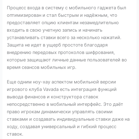
Процесс входа в систему с мобильного гаджета был
оптимизирован и стал быстрым и надёжным, что
предоставляет опцию клиентам незамедлительно
входить в свою учетную запись и начинать
устанавливать ставки всего за несколько нажатий.
Защита не идет в ущерб простоте благодаря
внедрению передовых протоколов шифрования,
которые защищают личные данные пользователей во
время сеансов мобильных игр.
Еще одним ноу-хау аспектом мобильной версии
игрового клуба Vavada есть интеграция функций
вывода финансов и конструктора ставок
непосредственно в мобильный интерфейс. Это даёт
право игрокам динамически управлять своими
ставками и создавать индивидуальные ставки даже на
ходу, создавая универсальный и гибкий процесс
ставок.