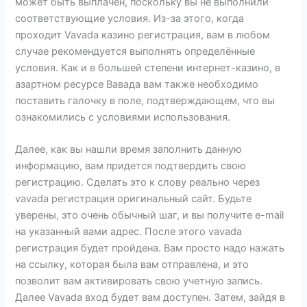
может быть выплачен, поскольку вы не выполнили
соответствующие условия. Из-за этого, когда
проходит Vavada казино регистрация, вам в любом
случае рекомендуется выполнять определённые
условия. Как и в большей степени интернет-казино, в
азартном ресурсе Вавада вам также необходимо
поставить галочку в поле, подтверждающем, что вы
ознакомились с условиями использования.
Далее, как вы нашли время заполнить данную
информацию, вам придется подтвердить свою
регистрацию. Сделать это к слову реально через
vavada регистрация оригинальный сайт. Будьте
уверены, это очень обычный шаг, и вы получите e-mail
на указанный вами адрес. После этого vavada
регистрация будет пройдена. Вам просто надо нажать
на ссылку, которая была вам отправлена, и это
позволит вам активировать свою учетную запись.
Далее Vavada вход будет вам доступен. Затем, зайдя в