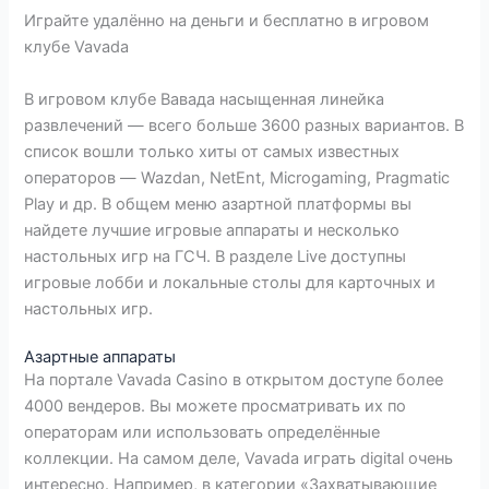
Играйте удалённо на деньги и бесплатно в игровом
клубе Vavada
В игровом клубе Вавада насыщенная линейка
развлечений — всего больше 3600 разных вариантов. В
список вошли только хиты от самых известных
операторов — Wazdan, NetEnt, Microgaming, Pragmatic
Play и др. В общем меню азартной платформы вы
найдете лучшие игровые аппараты и несколько
настольных игр на ГСЧ. В разделе Live доступны
игровые лобби и локальные столы для карточных и
настольных игр.
Азартные аппараты
На портале Vavada Casino в открытом доступе более
4000 вендеров. Вы можете просматривать их по
операторам или использовать определённые
коллекции. На самом деле, Vavada играть digital очень
интересно. Например, в категории «Захватывающие