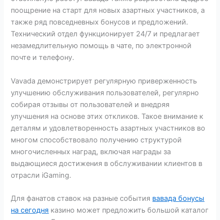
поощрение на старт для новых азартных участников, а
также ряд повседневных бонусов и предложений.
Технический отдел функционирует 24/7 и предлагает
незамедлительную помощь в чате, по электронной
почте и телефону.
Vavada демонстрирует регулярную приверженность
улучшению обслуживания пользователей, регулярно
собирая отзывы от пользователей и внедряя
улучшения на основе этих откликов. Такое внимание к
деталям и удовлетворенность азартных участников во
многом способствовало получению структурой
многочисленных наград, включая награды за
выдающиеся достижения в обслуживании клиентов в
отрасли iGaming.
Для фанатов ставок на разные события
вавада бонусы
на сегодня
казино может предложить большой каталог