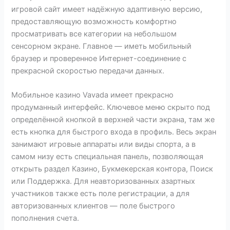
игровой сайт имеет надёжную адаптивную версию,
предоставляющую возможность комфортно
просматривать все категории на небольшом
сенсорном экране. Главное — иметь мобильный
браузер и проверенное Интернет-соединение с
прекрасной скоростью передачи данных.
Мобильное казино Vavada имеет прекрасно
продуманный интерфейс. Ключевое меню скрыто под
определённой кнопкой в верхней части экрана, там же
есть кнопка для быстрого входа в профиль. Весь экран
занимают игровые аппараты или виды спорта, а в
самом низу есть специальная панель, позволяющая
открыть раздел Казино, Букмекерская контора, Поиск
или Поддержка. Для неавторизованных азартных
участников также есть поле регистрации, а для
авторизованных клиентов — поле быстрого
пополнения счета.