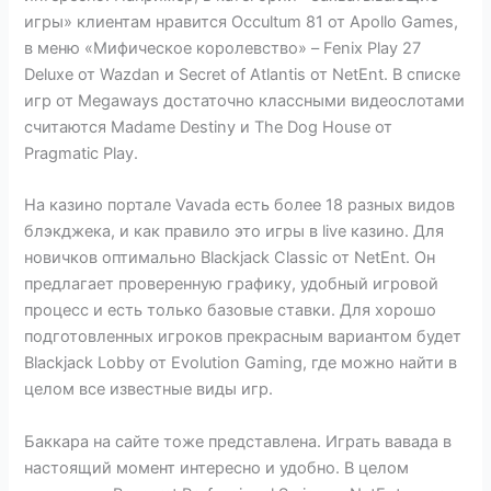
игры» клиентам нравится Occultum 81 от Apollo Games,
в меню «Мифическое королевство» – Fenix Play 27
Deluxe от Wazdan и Secret of Atlantis от NetEnt. В списке
игр от Megaways достаточно классными видеослотами
считаются Madame Destiny и The Dog House от
Pragmatic Play.
На казино портале Vavada есть более 18 разных видов
блэкджека, и как правило это игры в live казино. Для
новичков оптимально Blackjack Classic от NetEnt. Он
предлагает проверенную графику, удобный игровой
процесс и есть только базовые ставки. Для хорошо
подготовленных игроков прекрасным вариантом будет
Blackjack Lobby от Evolution Gaming, где можно найти в
целом все известные виды игр.
Баккара на сайте тоже представлена. Играть вавада в
настоящий момент интересно и удобно. В целом