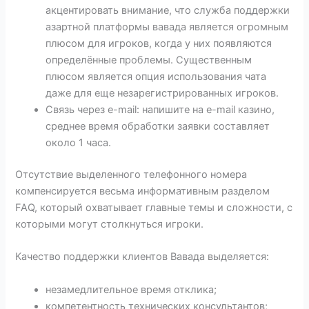
акцентировать внимание, что служба поддержки
азартной платформы вавада является огромным
плюсом для игроков, когда у них появляются
определённые проблемы. Существенным
плюсом является опция использования чата
даже для еще незарегистрированных игроков.
Связь через e-mail: напишите на e-mail казино,
среднее время обработки заявки составляет
около 1 часа.
Отсутствие выделенного телефонного номера
компенсируется весьма информативным разделом
FAQ, который охватывает главные темы и сложности, с
которыми могут столкнуться игроки.
Качество поддержки клиентов Вавада выделяется:
незамедлительное время отклика;
компетентность технических консультантов;