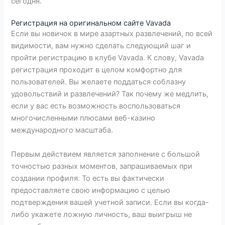
сегодня.
Регистрация на оригинальном сайте Vavada
Если вы новичок в мире азартных развлечений, по всей
видимости, вам нужно сделать следующий шаг и
пройти регистрацию в клубе Vavada. К слову, Vavada
регистрация проходит в целом комфортно для
пользователей. Вы желаете поддаться соблазну
удовольствий и развлечений? Так почему же медлить,
если у вас есть возможность воспользоваться
многочисленными плюсами веб-казино
международного масштаба.
Первым действием является заполнение с большой
точностью разных моментов, запрашиваемых при
создании профиля. То есть вы фактически
предоставляете свою информацию с целью
подтверждения вашей учетной записи. Если вы когда-
либо укажете ложную личность, ваш выигрыш не