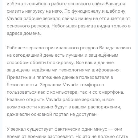
избежать ошибок в работе основного сайта Вавада и
снизить нагрузку на него. По функционалу и шаблону
Vavada рабочее зеркало сейчас ничем не отличается от
основного ресурса. Небольшая разница видна только в
адресе домена.
Рабочее зеркало оригинального ресурса Вавада казино
на сегодняшний день есть лучшим и защищённым
способом обойти блокировку. Все ваши данные
защищены надёжными технологиями шифрования.
Приватные и платежные данные пользователя в
безопасности. Зеркалом Vavada комфортно
пользоваться как с компьютера, так и со смартфона.
Реально открыть Vavada рабочее зеркало, и все
возможности казино будут в вашем распоряжении,
даже если основной портал не доступен.
У зеркал существует фактически один минус — они
время от времени застревают. Но это не должно стать