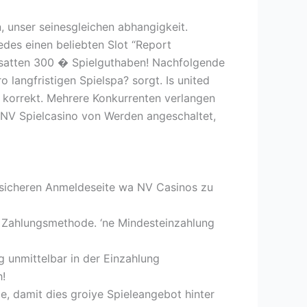
unser seinesgleichen abhangigkeit.
des einen beliebten Slot “Report
r satten 300 � Spielguthaben! Nachfolgende
 langfristigen Spielspa? sorgt. Is united
 korrekt. Mehrere Konkurrenten verlangen
s NV Spielcasino von Werden angeschaltet,
r sicheren Anmeldeseite wa NV Casinos zu
 Zahlungsmethode. ‘ne Mindesteinzahlung
 unmittelbar in der Einzahlung
h!
e, damit dies groiye Spieleangebot hinter