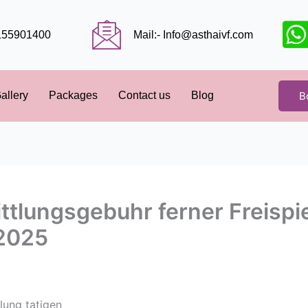
9155901400
Mail:- Info@asthaivf.com
B
allery
Packages
Contact us
Blog
ttlungsgebuhr ferner Freispie
 2025
lung tatigen