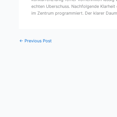
echten Uberschuss. Nachfolgende Klarheit d
im Zentrum programmiert. Der klarer Daum
←
Previous Post