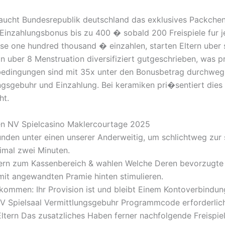
ht Bundesrepublik deutschland das exklusives Packchen, 
inzahlungsbonus bis zu 400 � sobald 200 Freispiele fur je
iese one hundred thousand � einzahlen, starten Eltern ube
n uber 8 Menstruation diversifiziert gutgeschrieben, was pro
zbedingungen sind mit 35x unter den Bonusbetrag durchweg
ungsgebuhr und Einzahlung. Bei keramiken pri�sentiert die
ht.
en NV Spielcasino Maklercourtage 2025
 kunden unter einen unserer Anderweitig, um schlichtweg zu
imal zwei Minuten.
ltern zum Kassenbereich & wahlen Welche Deren bevorzugte
it angewandten Pramie hinten stimulieren.
kommen: Ihr Provision ist und bleibt Einem Kontoverbindung
NV Spielsaal Vermittlungsgebuhr Programmcode erforderlic
tern Das zusatzliches Haben ferner nachfolgende Freispiel