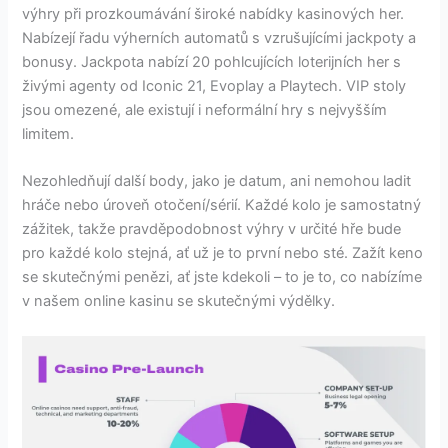
výhry při prozkoumávání široké nabídky kasinových her.
Nabízejí řadu výherních automatů s vzrušujícími jackpoty a
bonusy. Jackpota nabízí 20 pohlcujících loterijních her s
živými agenty od Iconic 21, Evoplay a Playtech. VIP stoly
jsou omezené, ale existují i ​​neformální hry s nejvyšším
limitem.
Nezohledňují další body, jako je datum, ani nemohou ladit
hráče nebo úroveň otočení/sérií. Každé kolo je samostatný
zážitek, takže pravděpodobnost výhry v určité hře bude
pro každé kolo stejná, ať už je to první nebo sté. Zažít keno
se skutečnými penězi, ať jste kdekoli – to je to, co nabízíme
v našem online kasinu se skutečnými výdělky.