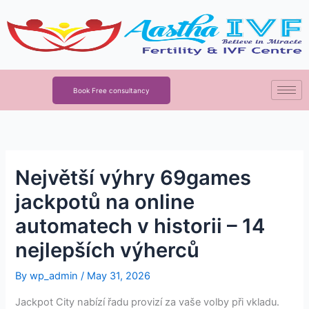
Skip
to
content
Book Free consultancy
Největší výhry 69games
jackpotů na online
automatech v historii – 14
nejlepších výherců
By
wp_admin
/
May 31, 2026
Jackpot City nabízí řadu provizí za vaše volby při vkladu.