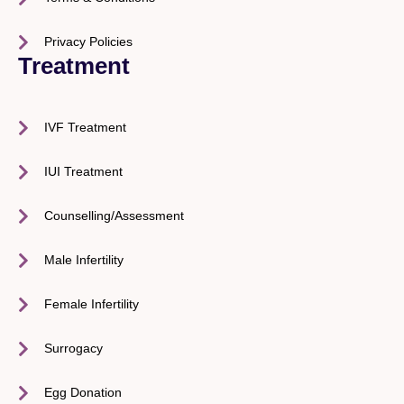
Privacy Policies
Treatment
IVF Treatment
IUI Treatment
Counselling/Assessment
Male Infertility
Female Infertility
Surrogacy
Egg Donation