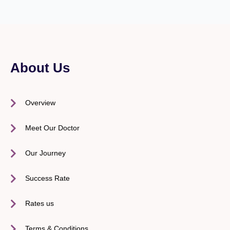
About Us
Overview
Meet Our Doctor
Our Journey
Success Rate
Rates us
Terms & Conditions