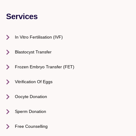
Services
In Vitro Fertilisation (IVF)
Blastocyst Transfer
Frozen Embryo Transfer (FET)
Vitrification Of Eggs
Oocyte Donation
Sperm Donation
Free Counselling