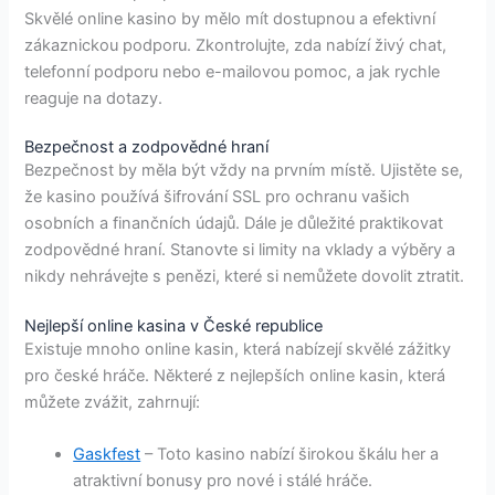
Skvělé online kasino by mělo mít dostupnou a efektivní
zákaznickou podporu. Zkontrolujte, zda nabízí živý chat,
telefonní podporu nebo e-mailovou pomoc, a jak rychle
reaguje na dotazy.
Bezpečnost a zodpovědné hraní
Bezpečnost by měla být vždy na prvním místě. Ujistěte se,
že kasino používá šifrování SSL pro ochranu vašich
osobních a finančních údajů. Dále je důležité praktikovat
zodpovědné hraní. Stanovte si limity na vklady a výběry a
nikdy nehrávejte s penězi, které si nemůžete dovolit ztratit.
Nejlepší online kasina v České republice
Existuje mnoho online kasin, která nabízejí skvělé zážitky
pro české hráče. Některé z nejlepších online kasin, která
můžete zvážit, zahrnují:
Gaskfest
– Toto kasino nabízí širokou škálu her a
atraktivní bonusy pro nové i stálé hráče.