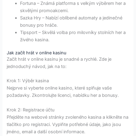
Fortuna – Známá platforma s velkým výběrem her a
skvělými promoakcemi.
Sazka Hry – Nabízí oblíbené automaty a jedinečné
bonusy pro hráče.
Tipsport – Skvělá volba pro milovníky stolních her a
živého kasina.
Jak začít hrát v online kasinu
Začít hrát v online kasinu je snadné a rychlé. Zde je
jednoduchý návod, jak na to:
Krok 1: Výběr kasina
Nejprve si vyberte online kasino, které splňuje vaše
požadavky. Zkontrolujte licenci, nabídku her a bonusy.
Krok 2: Registrace účtu
Přejděte na webové stránky zvoleného kasina a klikněte na
tlačítko pro registraci. Vyplňte potřebné údaje, jako jsou
jméno, email a další osobní informace.