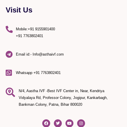
Visit Us
Mobile:+91 9155901400
+91 7763802401
Email id:- Info@asthaivf.com
Whatsapp +91 7763802401
N/4, Aastha IVF -Best IVF Center in, Near, Kendriya
Vidyalaya Rd, Professor Colony, Jogipur, Kankarbagh,
Bankman Colony, Patna, Bihar 800020
F
T
Y
I
a
w
o
n