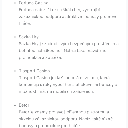
Fortuna Casino
Fortuna nabízí širokou škálu her, vynikající
zákaznickou podporu a atraktivní bonusy pro nové
hráče.
Sazka Hry
Sazka Hry je známá svým bezpečným prostředím a
bohatou nabídkou her. Nabízí také pravidelné
promoakce a soutěže.
Tipsport Casino
Tipsport Casino je další populární volbou, která
kombinuje široký výběr her s atraktivními bonusy a
možností hrát na mobilních zařízeních.
Betor
Betor je známý pro svoji příjemnou platformu a
skvělou zákaznickou podporu. Nabízí také různé
bonusy a promoakce pro hráče.