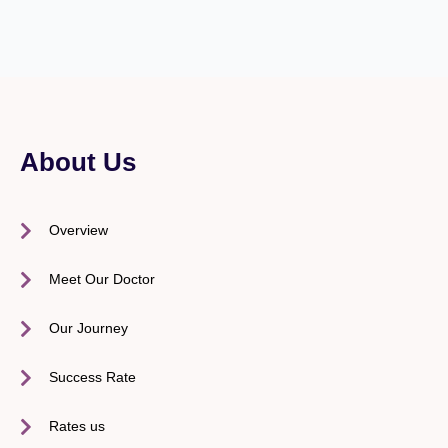
About Us
Overview
Meet Our Doctor
Our Journey
Success Rate
Rates us