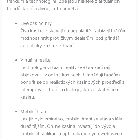
trendům a technologiím. Zde jsou některé z aktuálních
trendů, které ovlivňují toto odvětví:
Live casino hry
Živá kasina získávají na popularitě. Nabízejí hráčům
možnost hrát proti živým dealerům, což přináší
autentický zážitek z hraní.
Virtuální realita
Technologie virtuální reality (VR) se začínají
objevovat i v online kasinech. Umožňují hráčům
ponořit se do realistických kasinových prostředí a
interagovat s hráči a dealery jako ve skutečném
kasinu.
Mobilní hraní
Jak již bylo zmíněno, mobilní hraní se stává stále
důležitějším. Online kasina investují do vývoje
mobilních aplikací a optimalizovaných webových