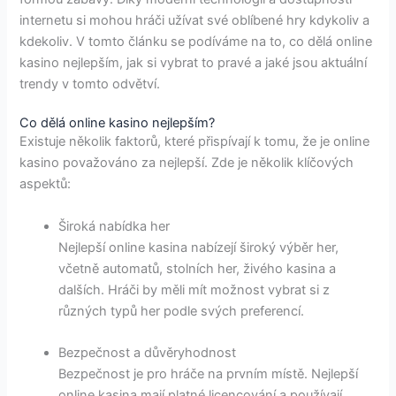
internetu si mohou hráči užívat své oblíbené hry kdykoliv a
kdekoliv. V tomto článku se podíváme na to, co dělá online
kasino nejlepším, jak si vybrat to pravé a jaké jsou aktuální
trendy v tomto odvětví.
Co dělá online kasino nejlepším?
Existuje několik faktorů, které přispívají k tomu, že je online
kasino považováno za nejlepší. Zde je několik klíčových
aspektů:
Široká nabídka her
Nejlepší online kasina nabízejí široký výběr her,
včetně automatů, stolních her, živého kasina a
dalších. Hráči by měli mít možnost vybrat si z
různých typů her podle svých preferencí.
Bezpečnost a důvěryhodnost
Bezpečnost je pro hráče na prvním místě. Nejlepší
online kasina mají platné licencování a používají