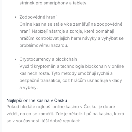
stránek pro smartphony a tablety.
Zodpovědné hraní
Online kasina se stále více zaměřují na zodpovědné
hraní. Nabízejí nástroje a zdroje, které pomáhají
hráčům kontrolovat jejich herní návyky a vyhýbat se
problémovému hazardu.
Cryptocurrency a blockchain
Využití kryptoměn a technologie blockchain v online
kasinech roste. Tyto metody umožňují rychlé a
bezpečné transakce, což hráčům usnadňuje vklady
a výběry.
Nejlepší online kasina v Česku
Pokud hledáte nejlepší online kasino v Česku, je dobré
vědět, na co se zaměřit. Zde je několik tipů na kasina, která
se v současnosti těší dobré reputaci: