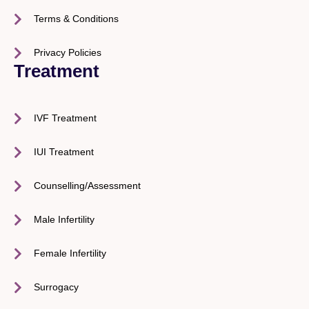
Terms & Conditions
Privacy Policies
Treatment
IVF Treatment
IUI Treatment
Counselling/Assessment
Male Infertility
Female Infertility
Surrogacy