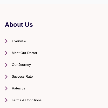
About Us
Overview
Meet Our Doctor
Our Journey
Success Rate
Rates us
Terms & Conditions