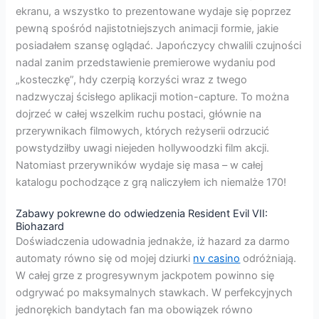
ekranu, a wszystko to prezentowane wydaje się poprzez
pewną spośród najistotniejszych animacji formie, jakie
posiadałem szansę oglądać. Japończycy chwalili czujności
nadal zanim przedstawienie premierowe wydaniu pod
„kosteczkę”, hdy czerpią korzyści wraz z twego
nadzwyczaj ścisłego aplikacji motion-capture. To można
dojrzeć w całej wszelkim ruchu postaci, głównie na
przerywnikach filmowych, których reżyserii odrzucić
powstydziłby uwagi niejeden hollywoodzki film akcji.
Natomiast przerywników wydaje się masa – w całej
katalogu pochodzące z grą naliczyłem ich niemalże 170!
Zabawy pokrewne do odwiedzenia Resident Evil VII:
Biohazard
Doświadczenia udowadnia jednakże, iż hazard za darmo
automaty równo się od mojej dziurki
nv casino
odróżniają.
W całej grze z progresywnym jackpotem powinno się
odgrywać po maksymalnych stawkach. W perfekcyjnych
jednorękich bandytach fan ma obowiązek równo