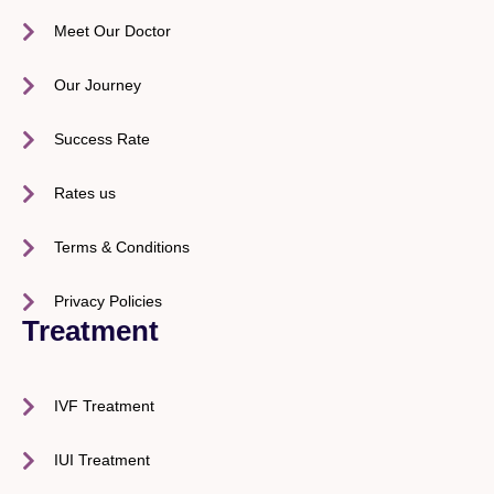
Meet Our Doctor
Our Journey
Success Rate
Rates us
Terms & Conditions
Privacy Policies
Treatment
IVF Treatment
IUI Treatment