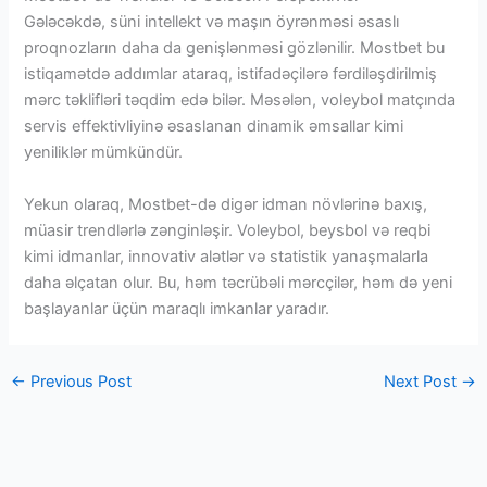
Gələcəkdə, süni intellekt və maşın öyrənməsi əsaslı
proqnozların daha da genişlənməsi gözlənilir. Mostbet bu
istiqamətdə addımlar ataraq, istifadəçilərə fərdiləşdirilmiş
mərc təklifləri təqdim edə bilər. Məsələn, voleybol matçında
servis effektivliyinə əsaslanan dinamik əmsallar kimi
yeniliklər mümkündür.
Yekun olaraq, Mostbet-də digər idman növlərinə baxış,
müasir trendlərlə zənginləşir. Voleybol, beysbol və reqbi
kimi idmanlar, innovativ alətlər və statistik yanaşmalarla
daha əlçatan olur. Bu, həm təcrübəli mərcçilər, həm də yeni
başlayanlar üçün maraqlı imkanlar yaradır.
←
Previous Post
Next Post
→