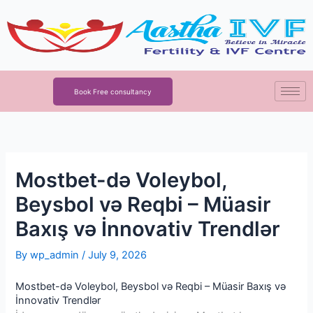
Skip
to
content
Book Free consultancy
Mostbet-də Voleybol,
Beysbol və Reqbi – Müasir
Baxış və İnnovativ Trendlər
By
wp_admin
/
July 9, 2026
Mostbet-də Voleybol, Beysbol və Reqbi – Müasir Baxış və
İnnovativ Trendlər