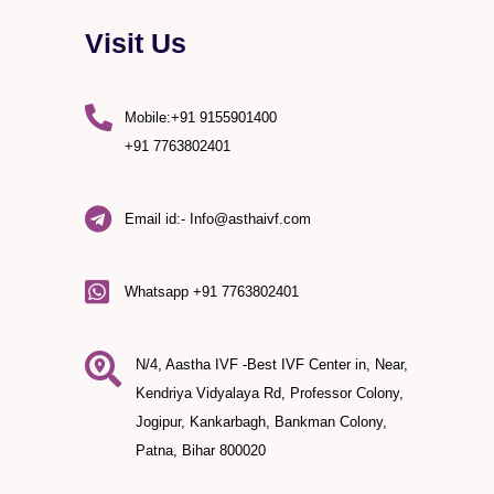
Visit Us
Mobile:+91 9155901400
+91 7763802401
Email id:- Info@asthaivf.com
)
Whatsapp +91 7763802401
N/4, Aastha IVF -Best IVF Center in, Near,
Kendriya Vidyalaya Rd, Professor Colony,
Jogipur, Kankarbagh, Bankman Colony,
Patna, Bihar 800020