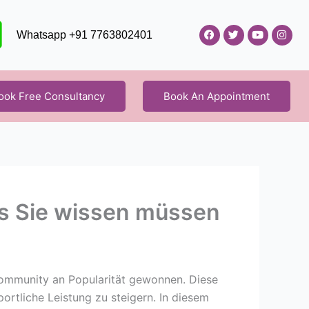
F
T
Y
I
Whatsapp +91 7763802401
a
w
o
n
c
i
u
s
e
t
t
t
b
t
u
a
o
e
b
g
o
r
e
r
ook Free Consultancy
Book An Appointment
k
a
m
as Sie wissen müssen
Community an Popularität gewonnen. Diese
ortliche Leistung zu steigern. In diesem