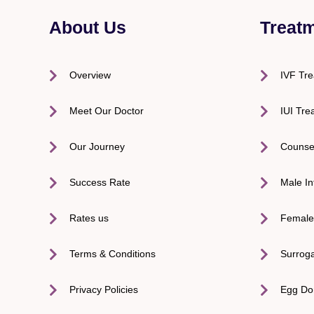
About Us
Treat
Overview
IVF Tr
Meet Our Doctor
IUI Tre
Our Journey
Counse
Success Rate
Male Inf
Rates us
Female I
Terms & Conditions
Surrog
Privacy Policies
Egg Do