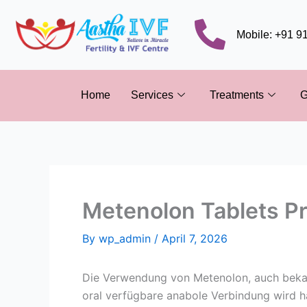
Skip
to
Mobile: +91 
content
Home
Services
Treatments
G
Metenolon Tablets Pr
By
wp_admin
/
April 7, 2026
Die Verwendung von Metenolon, auch bekan
oral verfügbare anabole Verbindung wird hä