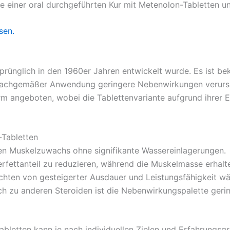
e einer oral durchgeführten Kur mit Metenolon-Tabletten u
sen.
sprünglich in den 1960er Jahren entwickelt wurde. Es ist b
 sachgemäßer Anwendung geringere Nebenwirkungen verursac
Form angeboten, wobei die Tablettenvariante aufgrund ihrer 
-Tabletten
n Muskelzuwachs ohne signifikante Wassereinlagerungen.
rfettanteil zu reduzieren, während die Muskelmasse erhalte
chten von gesteigerter Ausdauer und Leistungsfähigkeit wä
ch zu anderen Steroiden ist die Nebenwirkungspalette gerin
letten kann je nach individuellen Zielen und Erfahrungsgra