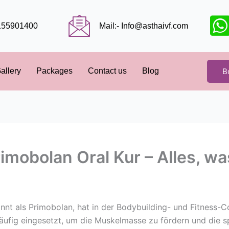
9155901400
Mail:- Info@asthaivf.com
B
allery
Packages
Contact us
Blog
imobolan Oral Kur – Alles, w
nt als Primobolan, hat in der Bodybuilding- und Fitness-
ufig eingesetzt, um die Muskelmasse zu fördern und die sp