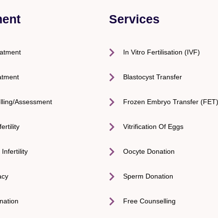
ment
Services
eatment
In Vitro Fertilisation (IVF)
atment
Blastocyst Transfer
lling/Assessment
Frozen Embryo Transfer (FET
ertility
Vitrification Of Eggs
nfertility
Oocyte Donation
acy
Sperm Donation
nation
Free Counselling